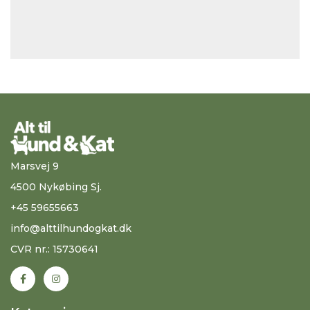
Marsvej 9
4500 Nykøbing Sj.
+45 59655663
info@alttilhundogkat.dk
CVR nr.: 15730641