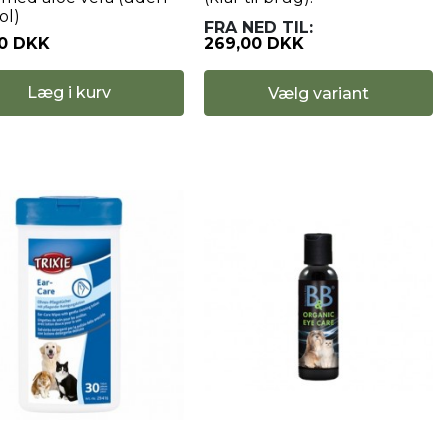
ol)
FRA
NED TIL:
00 DKK
269,00 DKK
Læg i kurv
Vælg variant