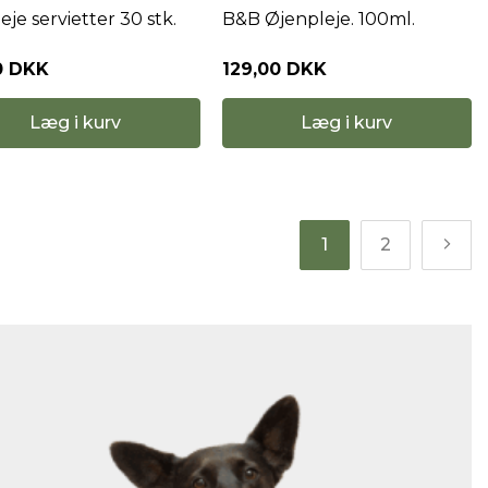
eje servietter 30 stk.
B&B Øjenpleje. 100ml.
0 DKK
129,00 DKK
Læg i kurv
Læg i kurv
1
2