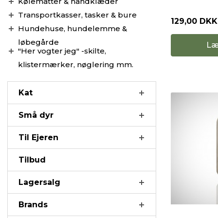
Kølemåtter & håndklæder
Transportkasser, tasker & bure
129,00 DKK
Hundehuse, hundelemme &
løbegårde
Læ
"Her vogter jeg" -skilte,
klistermærker, nøglering mm.
Kat
Små dyr
Til Ejeren
Tilbud
Lagersalg
Brands