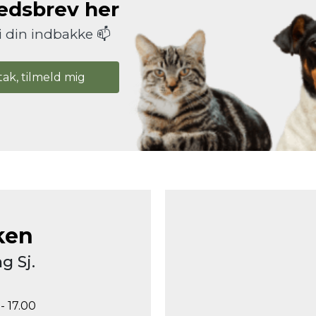
hedsbrev her
i din indbakke 📫
tak, tilmeld mig
ken
g Sj.
- 17.00