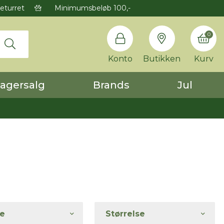
eturret
Minimumsbeløb 100,-
0
Konto
Butikken
Kurv
agersalg
Brands
Jul
e
Størrelse