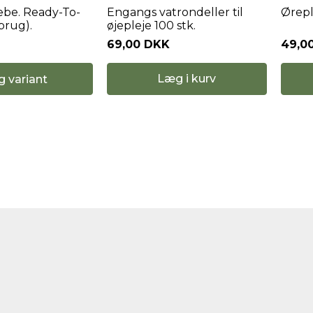
æbe. Ready-To-
Engangs vatrondeller til
Ørepl
 brug).
øjepleje 100 stk.
69,00 DKK
49,0
Læg i kurv
g variant