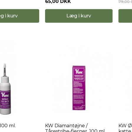
65,00 DKK
79,00
g i kurv
Læg i kurv
100 ml.
KW Diamantøjne /
KW Ør
Tårestribe-fjerner. 100 ml.
katte