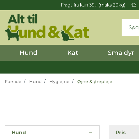
Fragt fra kun 39,- (maks 20kg)
Hund
Kat
Små dyr
Forside
Hund
Hygiejne
Øjne & ørepleje
Hund
Pris