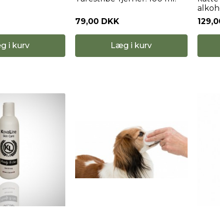
alkoh
79,00 DKK
129,
g i kurv
Læg i kurv