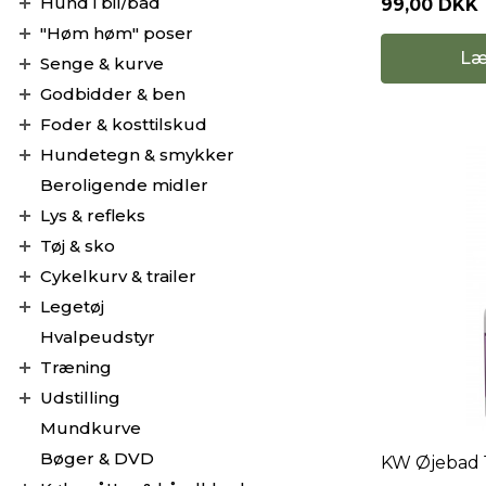
Hund i bil/båd
99,00 DKK
"Høm høm" poser
Læ
Senge & kurve
Godbidder & ben
Foder & kosttilskud
Hundetegn & smykker
Beroligende midler
Lys & refleks
Tøj & sko
Cykelkurv & trailer
Legetøj
Hvalpeudstyr
Træning
Udstilling
Mundkurve
Bøger & DVD
KW Øjebad 