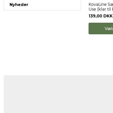
KovaLine S
Nyheder
Use (klar til
139,00 DKK
Væl