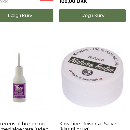
109,00 DKK
 DKK
Læg i kurv
Læg i kurv
erens til hunde og
KovaLine Universal Salve.
 med aloe vera (uden
(klar til brug).