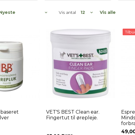
Vis antal
Vis alle
Tilbu
lbaseret
VET'S BEST Clean ear.
Espre
lver
Fingertut til ørepleje.
Minds
forbr
49,0