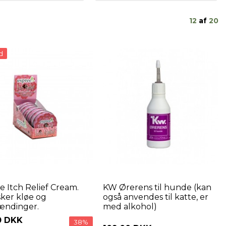
12
af
20
d
e Itch Relief Cream.
KW Ørerens til hunde (kan
ker kløe og
også anvendes til katte, er
ændinger.
med alkohol)
0 DKK
38%