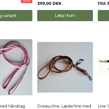
20%
399,00 DKK
FRA
Læg i kurv
g variant
med håndtag.
Dressurline. Læderline med
Line 