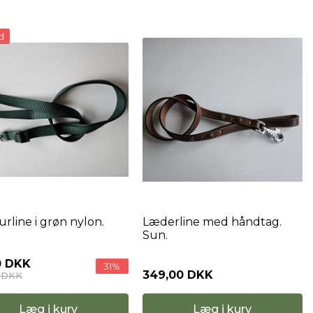
d
urline i grøn nylon.
Læderline med håndtag.
Sun.
0 DKK
31%
349,00 DKK
0 DKK
Læg i kurv
Læg i kurv