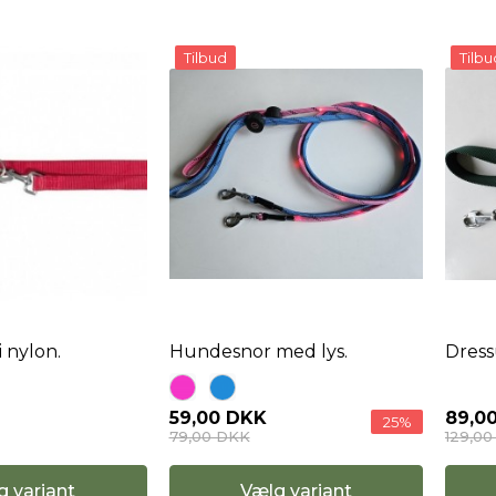
Tilbud
Tilbu
i nylon.
Hundesnor med lys.
Dress
89,0
59,00 DKK
25%
129,0
79,00 DKK
g variant
Vælg variant