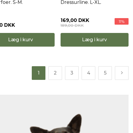
foer. S-M.
Dressurline. L-XL.
169,00 DKK
11%
00 DKK
189,00 DKK
Læg i kurv
Læg i kurv
1
2
3
4
5