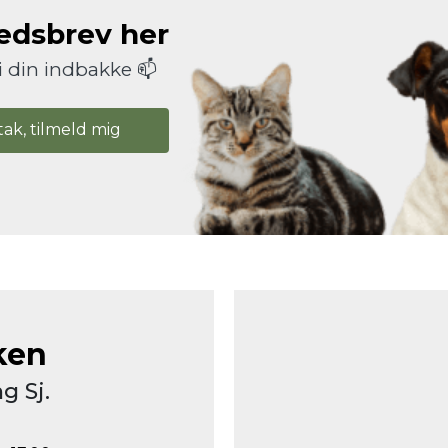
hedsbrev her
i din indbakke 📫
tak, tilmeld mig
ken
g Sj.