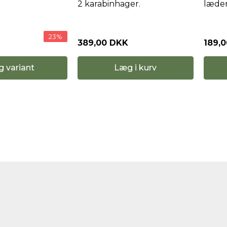
2 karabinhager.
læder
23%
389,00 DKK
189,
Læg i kurv
g variant