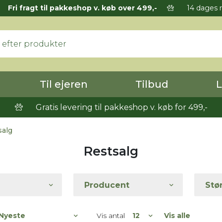
Fri fragt til pakkeshop v. køb over 499,-
14 dages r
Til ejeren
Tilbud
L
Gratis levering til pakkeshop v. køb for 499,-
alg
Restsalg
Producent
Stø
Vis antal
Vis alle