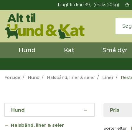
Fragt fra kun 39,- (maks 20kg)
Hund
Kat
Små dyr
Forside
Hund
Halsbånd, liner & seler
Liner
Rests
Hund
Pris
Halsbånd, liner & seler
Sorter efter