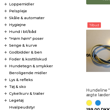
Loppemidler
Pelspleje
Skåle & automater
Hygiejne
Tilbud
Hund i bil/båd
"Høm høm" poser
Senge & kurve
Godbidder & ben
Foder & kosttilskud
Hundetegn & smykker
Beroligende midler
Lys & refleks
Tøj & sko
Hundeline "
Cykelkurv & trailer
ægte læder
Legetøj
Hvalpeudstyr
199,00 DKK