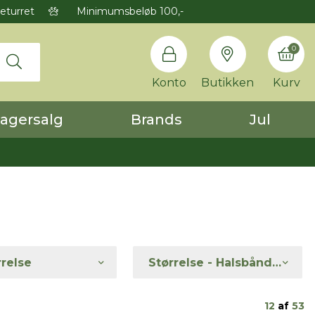
eturret
Minimumsbeløb 100,-
0
Konto
Butikken
Kurv
agersalg
Brands
Jul
rrelse
Størrelse - Halsbånd (filtrering)
12
af
53