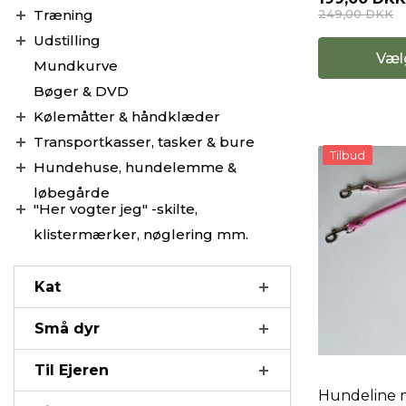
Træning
249,00 DKK
Udstilling
Væl
Mundkurve
Bøger & DVD
Kølemåtter & håndklæder
Transportkasser, tasker & bure
Tilbud
Hundehuse, hundelemme &
løbegårde
"Her vogter jeg" -skilte,
klistermærker, nøglering mm.
Kat
Små dyr
Til Ejeren
Hundeline 