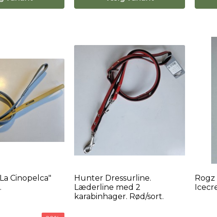
La Cinopelca"
Hunter Dressurline.
Rogz 
.
Læderline med 2
Icecr
karabinhager. Rød/sort.