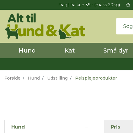
Fragt fra kun 39,- (maks 20kg)
Hund
Kat
Små dyr
Forside
Hund
Udstilling
Pelsplejeprodukter
Hund
Pris