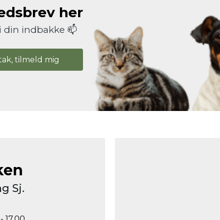
hedsbrev her
i din indbakke 📫
tak, tilmeld mig
ken
g Sj.
- 17.00