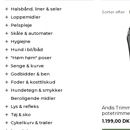
Halsbånd, liner & seler
Sorter efter
Loppemidler
Pelspleje
Skåle & automater
Hygiejne
Hund i bil/båd
"Høm høm" poser
Senge & kurve
Godbidder & ben
Foder & kosttilskud
Hundetegn & smykker
Beroligende midler
Lys & refleks
Andis Trimm
potetrimme
Tøj & sko
1.199,00 D
Cykelkurv & trailer