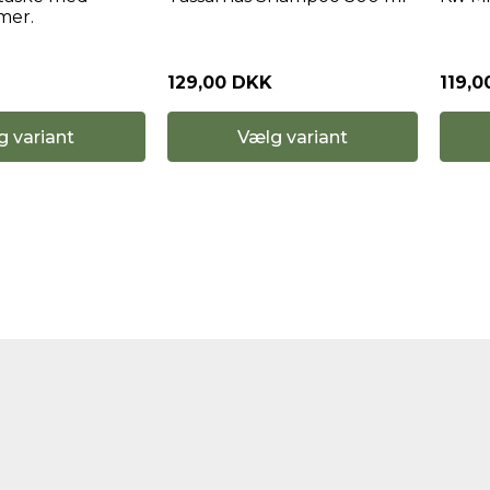
mer.
129,00 DKK
119,
Vælg variant
g variant