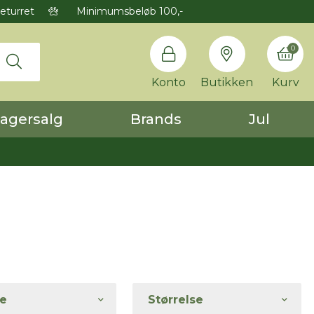
eturret
Minimumsbeløb 100,-
0
Konto
Butikken
Kurv
agersalg
Brands
Jul
e
Størrelse