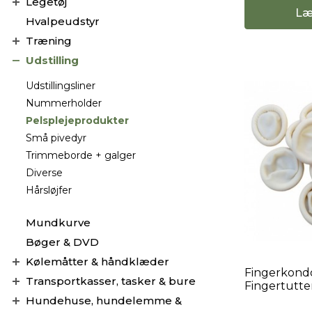
Legetøj
Læ
Hvalpeudstyr
Træning
Udstilling
Udstillingsliner
Nummerholder
Pelsplejeprodukter
Små pivedyr
Trimmeborde + galger
Diverse
Hårsløjfer
Mundkurve
Bøger & DVD
Kølemåtter & håndklæder
Fingerkond
Transportkasser, tasker & bure
Fingertutter
Hundehuse, hundelemme &