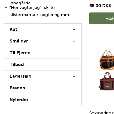
løbegårde
65,00 DKK
"Her vogter jeg" -skilte,
klistermærker, nøglering mm.
Væl
Kat
Små dyr
Til Ejeren
Tilbud
Lagersalg
Brands
Nyheder
Soignering