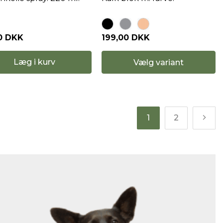
00 DKK
199,00 DKK
Læg i kurv
Vælg variant
1
2