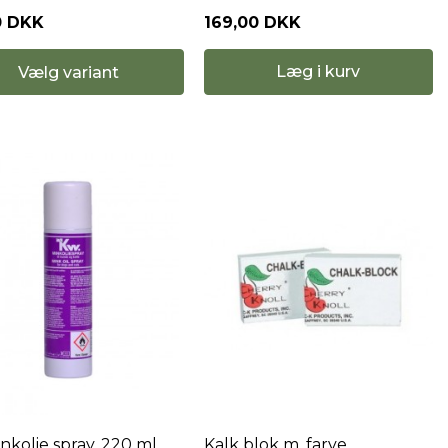
0 DKK
169,00 DKK
Læg i kurv
Vælg variant
nkolie spray. 220 ml.
Kalk blok m. farve.