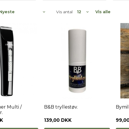
Vis antal
Vis alle
er Multi /
B&B tryllestøv.
Bymil
r.
KK
139,00 DKK
99,0