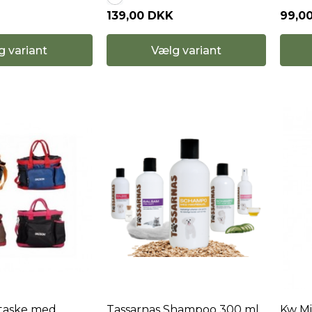
99,0
139,00 DKK
g variant
Vælg variant
staske med
Tassarnas Shampoo 300 ml
Kw Mi