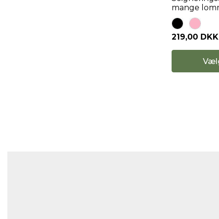
mange lom
219,00 DKK
Væl