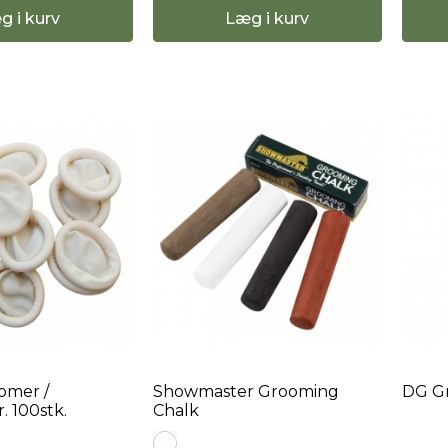
g i kurv
Læg i kurv
omer /
Showmaster Grooming
DG Gr
. 100stk.
Chalk