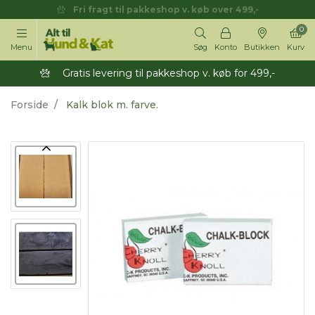
Fri fragt til pakkeshop v. køb over 499,-
0
Menu
Søg
Konto
Butikken
Kurv
Gratis levering til pakkeshop v. køb for 499,-
Forside
Kalk blok m. farve.