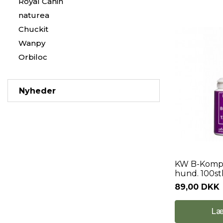
Royal Canin
naturea
Chuckit
Wanpy
Orbiloc
Nyheder
KW B-Komple
hund. 100st
89,00 DKK
Læ