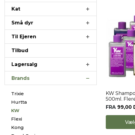
Kat
Små dyr
Til Ejeren
Tilbud
Lagersalg
Brands
KW Shampoo
Trixie
500ml. Flere
Hurtta
FRA
99,00
KW
Flexi
Væl
Kong