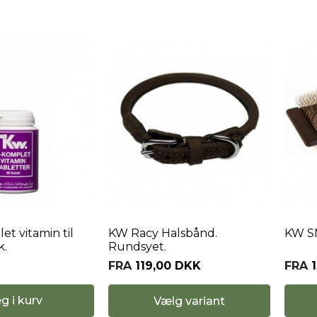
t vitamin til
KW Racy Halsbånd.
KW SM
k.
Rundsyet.
FRA
119,00 DKK
FRA
g i kurv
Vælg variant