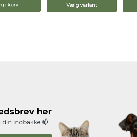
g i kurv
Vælg variant
hedsbrev her
i din indbakke 📫