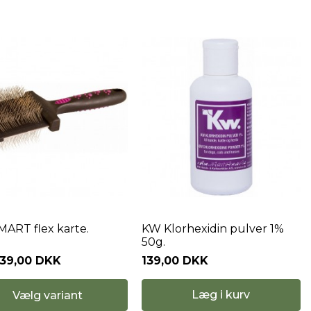
ART flex karte.
KW Klorhexidin pulver 1%
50g.
139,00 DKK
139,00 DKK
Læg i kurv
Vælg variant