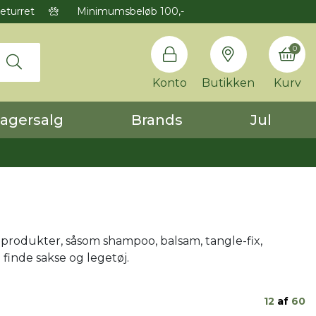
eturret
Minimumsbeløb 100,-
0
Konto
Butikken
Kurv
agersalg
Brands
Jul
ejeprodukter, såsom shampoo, balsam, tangle-fix,
finde sakse og legetøj.
12
af
60