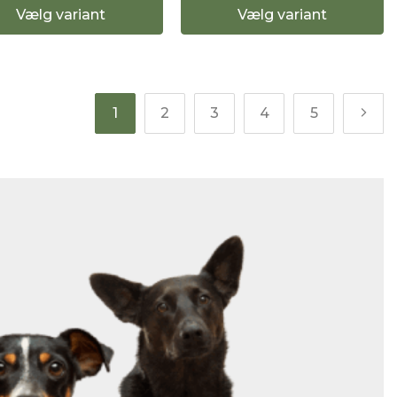
Vælg variant
Vælg variant
1
2
3
4
5