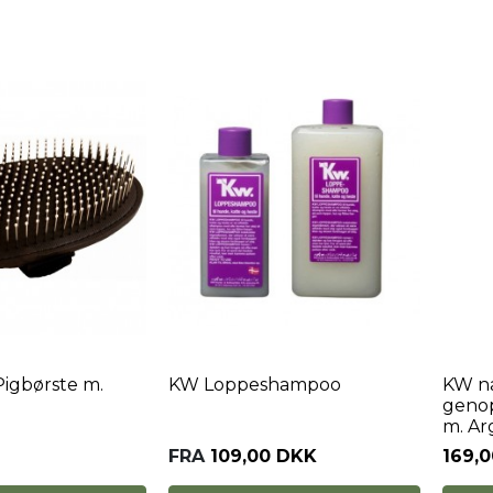
Pigbørste m.
KW Loppeshampoo
KW na
geno
m. Ar
FRA
109,00 DKK
169,