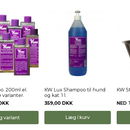
. 200ml el.
KW Lux Shampoo til hund
KW Stå
 varianter.
og kat. 1 l.
 DKK
359,00 DKK
NED T
Læg i kurv
g variant