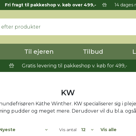
Fri fragt til pakkeshop v. køb over 499,-
14 dages r
Til ejeren
Tilbud
L
Gratis levering til pakkeshop v. køb for 499,-
KW
f hundefrisøren Käthe Winther. KW specialiserer sig i pl
ooming pudder og meget mere. Derudover vil du bl.a. også 
Vis antal
Vis alle