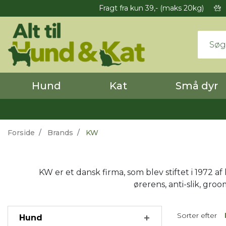
Fragt fra kun 39,- (maks 20kg)
Hund
Kat
Små dyr
Forside
Brands
KW
KW er et dansk firma, som blev stiftet i 1972 a
ørerens, anti-slik, gr
Sorter efter
Hund