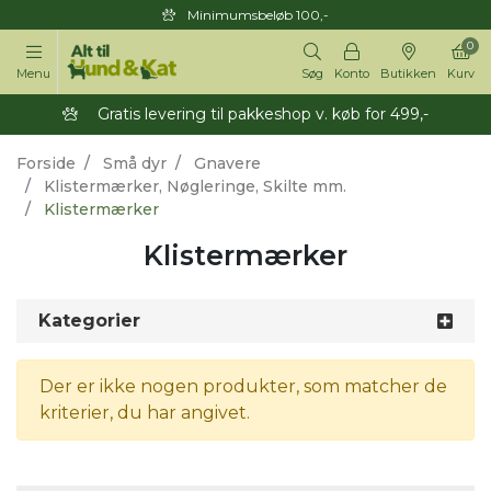
Minimumsbeløb 100,-
0
Menu
Søg
Konto
Butikken
Kurv
Gratis levering til pakkeshop v. køb for 499,-
Forside
Små dyr
Gnavere
Klistermærker, Nøgleringe, Skilte mm.
Klistermærker
Klistermærker
Kategorier
Der er ikke nogen produkter, som matcher de
kriterier, du har angivet.