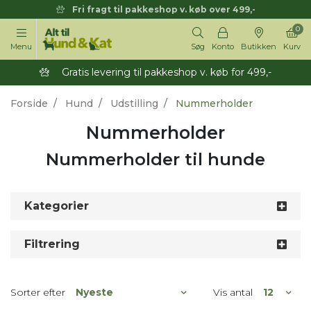
Fri fragt til pakkeshop v. køb over 499,-
0
Menu
Søg
Konto
Butikken
Kurv
Gratis levering til pakkeshop v. køb for 499,-
Forside
Hund
Udstilling
Nummerholder
Nummerholder
Nummerholder til hunde
Kategorier
Filtrering
Sorter efter
Vis antal