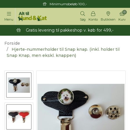
Minimumsbeløb 100,-
0
Menu
Søg
Konto
Butikken
Kurv
Gratis levering til pakkeshop v. køb for 499,-
Forside
Hjerte-nummerholder til Snap knap. (inkl. holder til
Snap Knap, men ekskl. knappen)