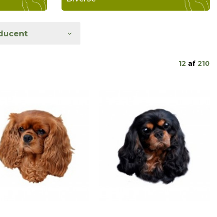
ducent
12
af
210