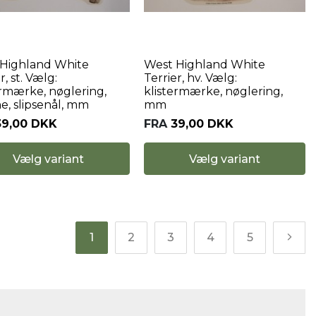
Highland White
West Highland White
r, st. Vælg:
Terrier, hv. Vælg:
ermærke, nøglering,
klistermærke, nøglering,
e, slipsenål, mm
mm
39,00 DKK
FRA
39,00 DKK
Vælg variant
Vælg variant
1
2
3
4
5