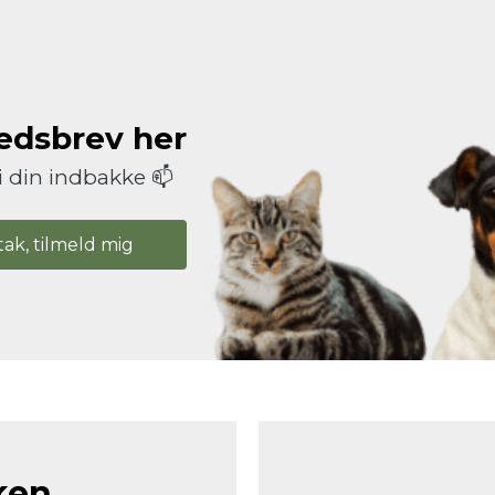
hedsbrev her
i din indbakke 📫
tak, tilmeld mig
ken