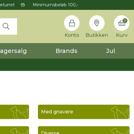
eturret
Minimumsbeløb 100,-
0
Konto
Butikken
Kurv
agersalg
Brands
Jul
Med gnavere
Diverse