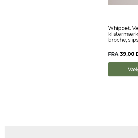
Whippet. Væ
klistermærk
broche, sli
FRA
39,00
Væl