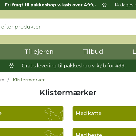
Fri fragt til pakkeshop v. køb over 499,-
14 dages r
Til ejeren
Tilbud
L
Gratis levering til pakkeshop v. køb for 499,-
mm.
Klistermærker
Klistermærker
e
Med katte
Med heste