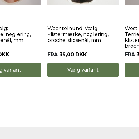
lg:
Wachtelhund. Vælg:
West 
e, nøglering,
klistermærke, nøglering,
Terrie
psenål, mm
broche, slipsenål, mm
klist
broch
 DKK
FRA
39,00 DKK
FRA
g variant
Vælg variant