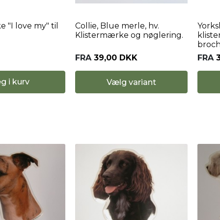
 "I love my" til
Collie, Blue merle, hv.
Yorksh
Klistermærke og nøglering.
klist
broch
FRA
39,00 DKK
FRA
g i kurv
Vælg variant