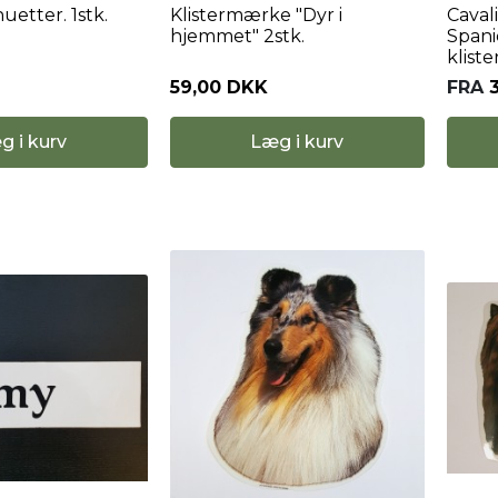
uetter. 1stk.
Klistermærke "Dyr i
Caval
hjemmet" 2stk.
Spani
klist
59,00 DKK
FRA
g i kurv
Læg i kurv