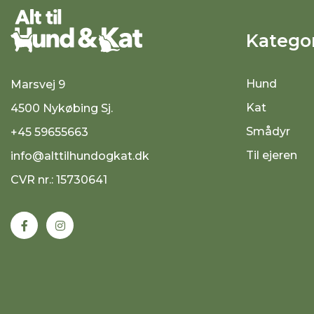
Kategor
Hund
Marsvej 9
Kat
4500 Nykøbing Sj.
Smådyr
+45 59655663
Til ejeren
info@alttilhundogkat.dk
CVR nr.: 15730641