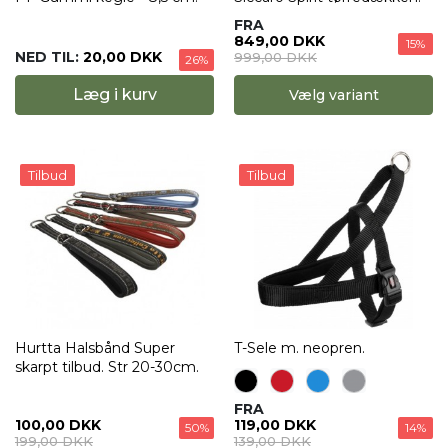
FRA
849,00 DKK
15%
NED TIL:
20,00 DKK
999,00 DKK
26%
Læg i kurv
Vælg variant
Tilbud
Tilbud
Hurtta Halsbånd Super
T-Sele m. neopren.
skarpt tilbud. Str 20-30cm.
FRA
100,00 DKK
119,00 DKK
50%
14%
199,00 DKK
139,00 DKK