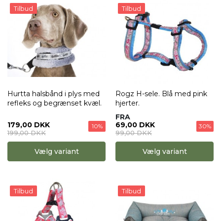
Tilbud
Tilbud
Hurtta halsbånd i plys med
Rogz H-sele. Blå med pink
refleks og begrænset kvæl.
hjerter.
FRA
179,00 DKK
69,00 DKK
10%
30%
199,00 DKK
99,00 DKK
Vælg variant
Vælg variant
Tilbud
Tilbud