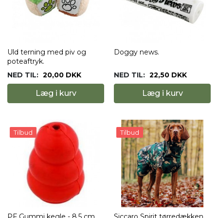
Uld terning med piv og
Doggy news.
poteaftryk.
NED TIL:
20,00 DKK
NED TIL:
22,50 DKK
Læg i kurv
Læg i kurv
Tilbud
Tilbud
PF Gummi kegle - 8,5 cm.
Siccaro Spirit tørredækken.