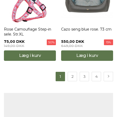
Rose Camouflage Step-in
Cazo seng blue rose. 73 cm
sele. Str.XL
75,00 DKK
550,00 DKK
50%
15%
149,00 DKK
649,00 DKK
Læg i kurv
Læg i kurv
1
2
3
4