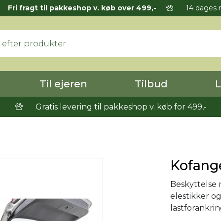
Fri fragt til pakkeshop v. køb over 499,-
14 dages r
Til ejeren
Tilbud
L
Gratis levering til pakkeshop v. køb for 499,-
Kofange
Beskyttelse
elestikker o
lastforankr