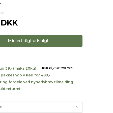
490
0 DKK
Midlertidigt udsolgt
kun 39,- (maks 20kg)
til pakkeshop v køb for 499,-
r og fordele ved nyhedsbrev tilmelding
uld returret
se