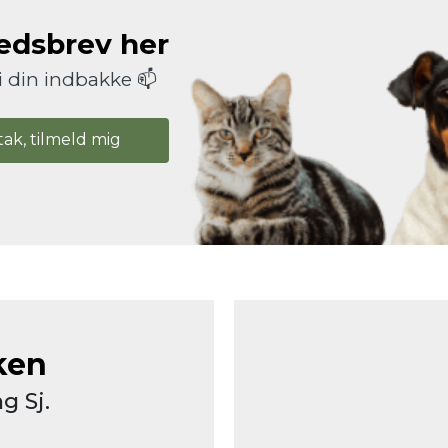
hedsbrev her
i din indbakke 📫
tak, tilmeld mig
ken
g Sj.