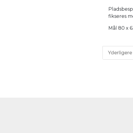
Pladsbesp
fikseres m
Mål 80 x 6
Yderligere