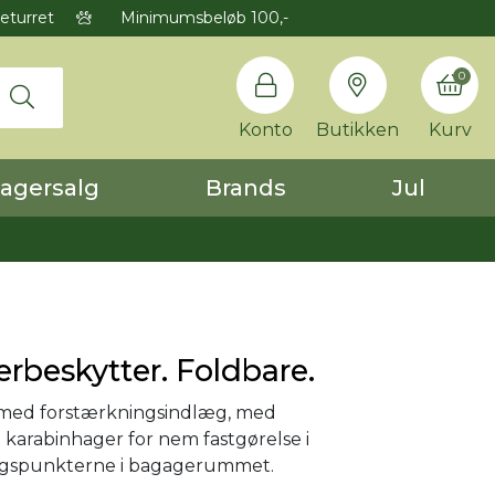
eturret
Minimumsbeløb 100,-
0
Konto
Butikken
Kurv
agersalg
Brands
Jul
rbeskytter. Foldbare.
 med forstærkningsindlæg, med
g karabinhager for nem fastgørelse i
ingspunkterne i bagagerummet.