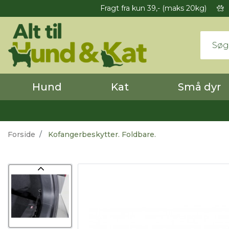
Fragt fra kun 39,- (maks 20kg)
Hund
Kat
Små dyr
Forside
Kofangerbeskytter. Foldbare.