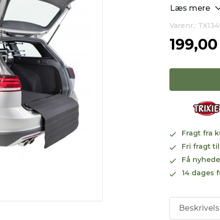
Læs mere
Varenr.: TX13
199,0
Fragt fra 
Fri fragt 
Få nyhede
14 dages f
Beskrivel