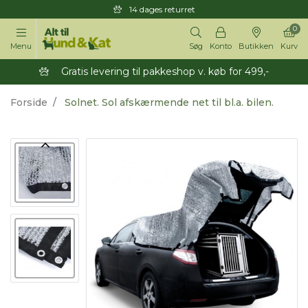
14 dages returret
0
Menu
Søg
Konto
Butikken
Kurv
Gratis levering til pakkeshop v. køb for 499,-
Forside
Solnet. Sol afskærmende net til bl.a. bilen.