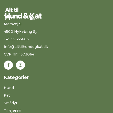
Marsvej 9
4500 Nykøbing Sj.
+45 59655663
info@alttilhundogkat.dk
CVR nr.: 15730641
Kategorier
Hund
Kat
Smådyr
Til ejeren