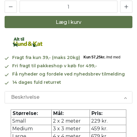
Læg i kurv
Fragt fra kun 39,- (maks 20kg)
Fri fragt til pakkeshop v køb for 499,-
Få nyheder og fordele ved nyhedsbrev tilmelding
14 dages fuld returret
Beskrivelse
Størrelse:
Mål:
Pris:
Small
2 x 2 meter
229 kr.
Medium
3 x 3 meter
459 kr.
Large
4 x 4 meter
679 kr.