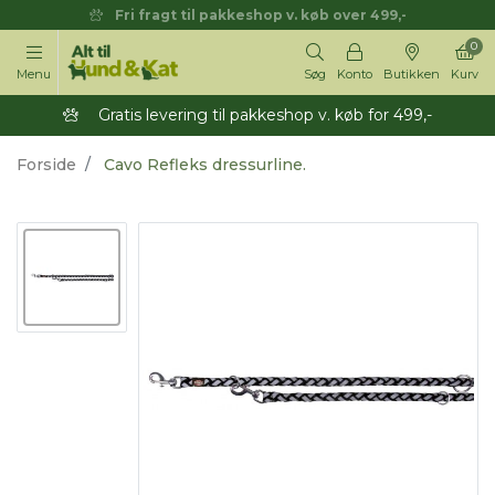
Fri fragt til pakkeshop v. køb over 499,-
0
Menu
Søg
Konto
Butikken
Kurv
Gratis levering til pakkeshop v. køb for 499,-
Forside
Cavo Refleks dressurline.