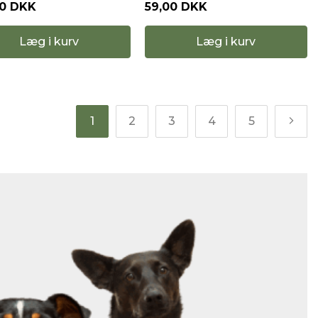
00 DKK
59,00 DKK
Læg i kurv
Læg i kurv
1
2
3
4
5