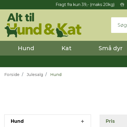
Fragt fra kun 39,- (maks 20kg)
Hund
Kat
Små dyr
Forside
Julesalg
Hund
Hund
Pris