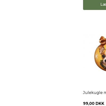
Læ
Julekugle 
99,00 DKK