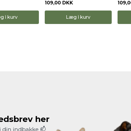
109,00 DKK
109,
g i kurv
Læg i kurv
hedsbrev her
i din indbakke 📫