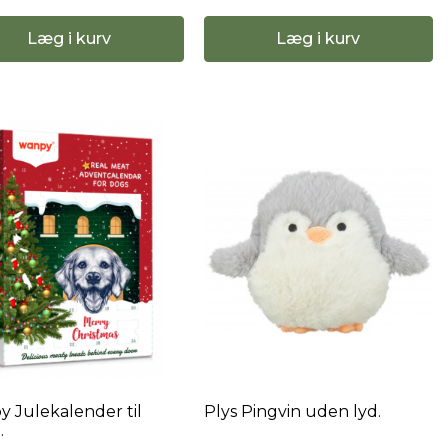
Læg i kurv
Læg i kurv
 Julekalender til
Plys Pingvin uden lyd.
.