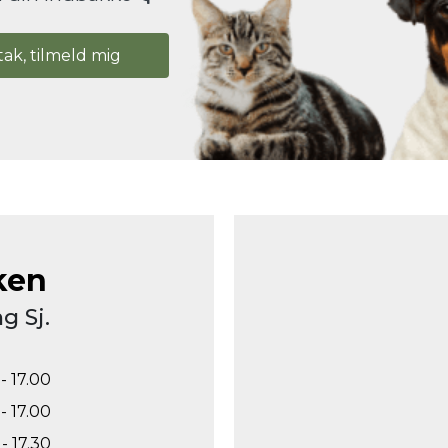
tak, tilmeld mig
ken
g Sj.
- 17.00
- 17.00
- 17.30