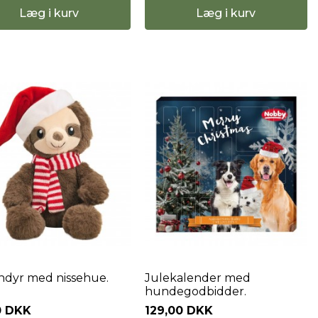
Læg i kurv
Læg i kurv
dyr med nissehue.
Julekalender med
hundegodbidder.
0 DKK
129,00 DKK