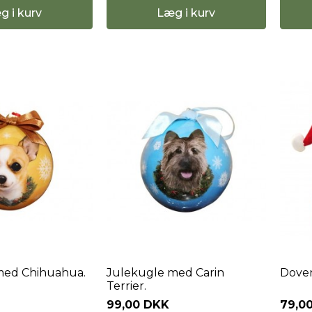
g i kurv
Læg i kurv
med Chihuahua.
Julekugle med Carin
Doven
Terrier.
99,00 DKK
79,0