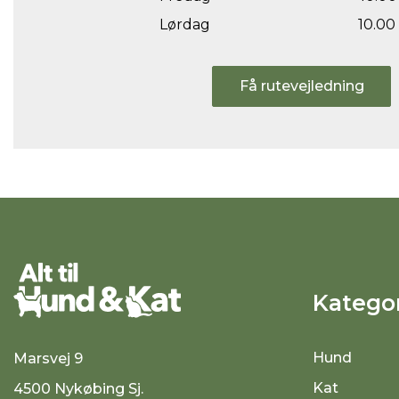
Lørdag
10.00 
Få rutevejledning
Kategor
Hund
Marsvej 9
Kat
4500 Nykøbing Sj.