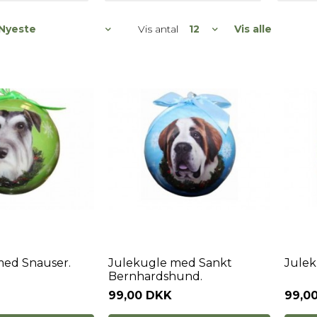
Vis antal
Vis alle
med Snauser.
Julekugle med Sankt
Jule
Bernhardshund.
99,00 DKK
99,0