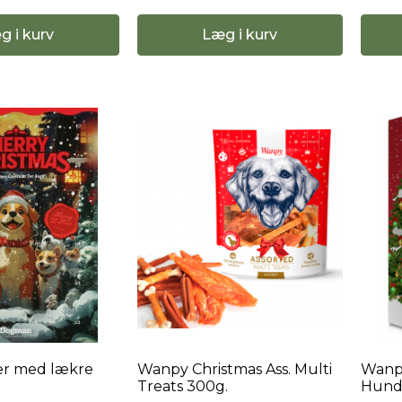
g i kurv
Læg i kurv
er med lækre
Wanpy Christmas Ass. Multi
Wanpy
Treats 300g.
Hund