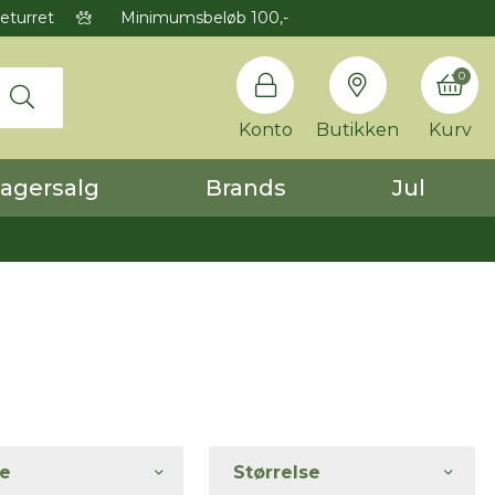
eturret
Minimumsbeløb 100,-
0
Konto
Butikken
Kurv
agersalg
Brands
Jul
e
Størrelse