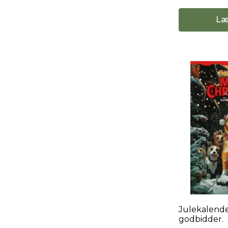
Læ
Julekalend
godbidder.