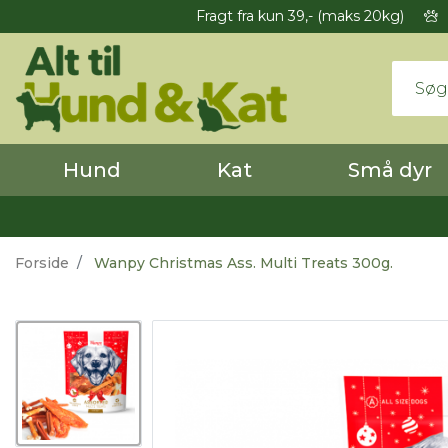
Fragt fra kun 39,- (maks 20kg)
Hund
Kat
Små dyr
Forside
Wanpy Christmas Ass. Multi Treats 300g.