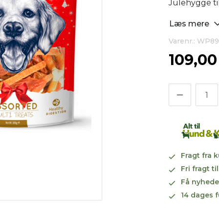
Julehygge ti
Læs mere
Varenr.: WP8
109,0
Fragt fra 
Fri fragt 
Få nyhede
14 dages f