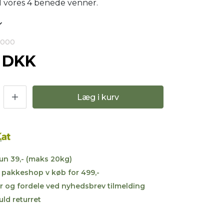
l vores 4 benede venner.
9000
0 DKK
Læg i kurv
kun 39,- (maks 20kg)
til pakkeshop v køb for 499,-
r og fordele ved nyhedsbrev tilmelding
uld returret