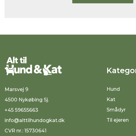
Kategor
Hund
Marsvej 9
Kat
4500 Nykøbing Sj.
Smådyr
+45 59655663
Til ejeren
info@alttilhundogkat.dk
CVR nr.: 15730641