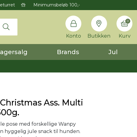
eturret
Minimumsbeløb 100,-
0
Konto
Butikken
Kurv
agersalg
Brands
Jul
hristmas Ass. Multi
300g.
le pose med forskellige Wanpy
n hyggelig jule snack til hunden.