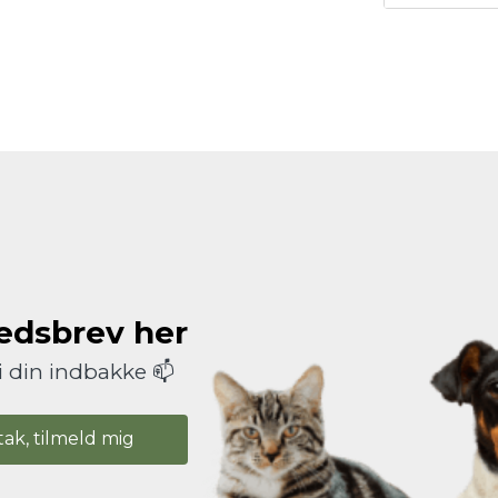
hedsbrev her
i din indbakke 📫
tak, tilmeld mig