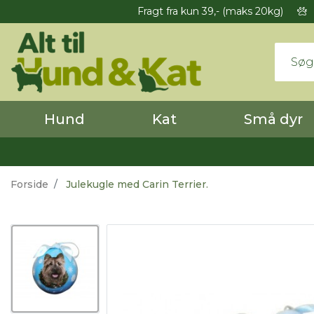
Fragt fra kun 39,- (maks 20kg)
Hund
Kat
Små dyr
Forside
Julekugle med Carin Terrier.