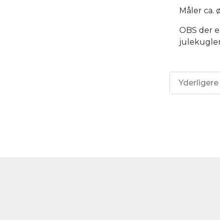
Måler ca. 
OBS der er
julekugle
Yderligere