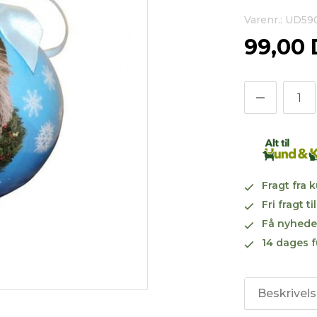
Varenr.: UD5
99,00
Fragt fra 
Fri fragt 
Få nyhede
14 dages f
Beskrivel