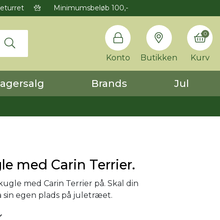
eturret
Minimumsbeløb 100,-
0
Konto
Butikken
Kurv
agersalg
Brands
Jul
le med Carin Terrier.
kugle med Carin Terrier på. Skal din
 sin egen plads på juletræet.