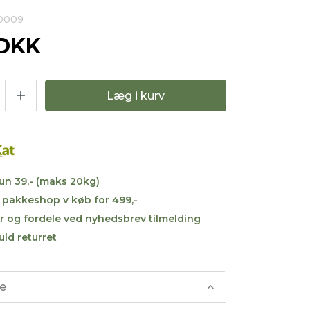
90009
 DKK
Læg i kurv
kun 39,- (maks 20kg)
til pakkeshop v køb for 499,-
r og fordele ved nyhedsbrev tilmelding
uld returret
se