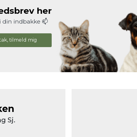
hedsbrev her
i din indbakke 📫
tak, tilmeld mig
ken
g Sj.