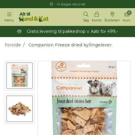
14 dages returret
0
Menu
Søg
Konto
Butikken
Kurv
Gratis levering til pakkeshop v. køb for 499,-
Forside
Companion Freeze dried kyllingelever.