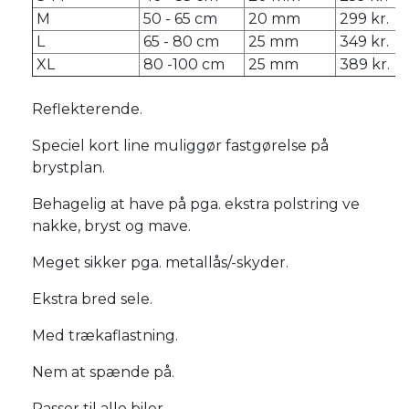
M
50 - 65 cm
20 mm
299 kr.
L
65 - 80 cm
25 mm
349 kr.
XL
80 -100 cm
25 mm
389 kr.
Reflekterende.
Speciel kort line muliggør fastgørelse på
brystplan.
Behagelig at have på pga. ekstra polstring ve
nakke, bryst og mave.
Meget sikker pga. metallås/-skyder.
Ekstra bred sele.
Med trækaflastning.
Nem at spænde på.
Passer til alle biler.