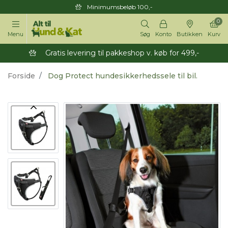
Minimumsbeløb 100,-
0
Menu
Søg
Konto
Butikken
Kurv
Gratis levering til pakkeshop v. køb for 499,-
Forside
Dog Protect hundesikkerhedssele til bil.