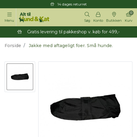
14 dages returret
0
Menu
Søg
Konto
Butikken
Kurv
Gratis levering til pakkeshop v. køb for 499,-
Forside
Jakke med aftageligt foer. Små hunde.