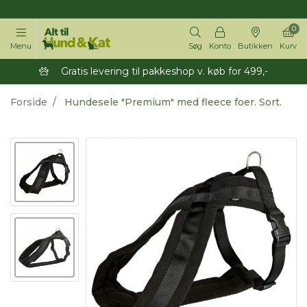
14 dages returret
0
Menu
Søg
Konto
Butikken
Kurv
Gratis levering til pakkeshop v. køb for 499,-
Forside
Hundesele "Premium" med fleece foer. Sort.