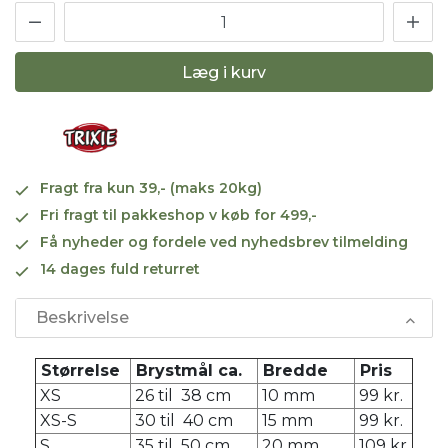
Læg i kurv
Fragt fra kun 39,- (maks 20kg)
Fri fragt til pakkeshop v køb for 499,-
Få nyheder og fordele ved nyhedsbrev tilmelding
14 dages fuld returret
Beskrivelse
Størrelse
Brystmål ca.
Bredde
Pris
XS
26 til 38 cm
10 mm
99 kr.
XS-S
30 til 40 cm
15 mm
99 kr.
S
35 til 50 cm
20 mm
109 kr.