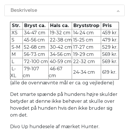
Beskrivelse
Str.
Bryst ca.
Hals ca.
Bryststrop
Pris
XS
34-47 cm
19-32 cm
14-24 cm
459 kr.
S
45-56 cm
22-38 cm
15-25 cm
479 kr.
S-M
52-68 cm
30-42 cm
17-27 cm
529 kr.
M
56-73 cm
34-56 cm
19-29 cm
569 kr.
L
72-100 cm
40-59 cm
22-32 cm
569 kr.
L-
79-107
46-67
24-34 cm
619 kr.
XL
cm
cm
(alle de ovennævnte mål er ca. og vejledene)
Det smarte spænde på hundens højre skulder
betyder at denne ikke behøver at skulle over
hovedet på hunden hvis den ikke bruder sig
om det.
Divo Up hundesele af mærket Hunter.