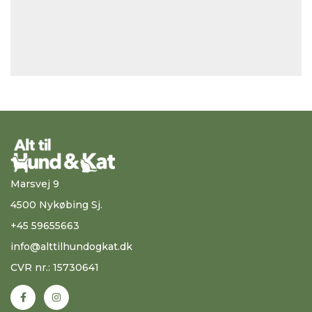
Marsvej 9
4500 Nykøbing Sj.
+45 59655663
info@alttilhundogkat.dk
CVR nr.: 15730641