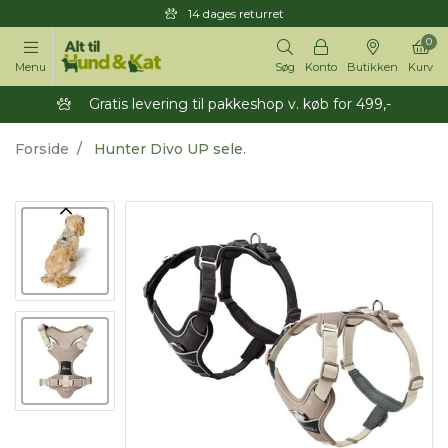
14 dages returret
0
Menu
Søg
Konto
Butikken
Kurv
Gratis levering til pakkeshop v. køb for 499,-
Forside
Hunter Divo UP sele.