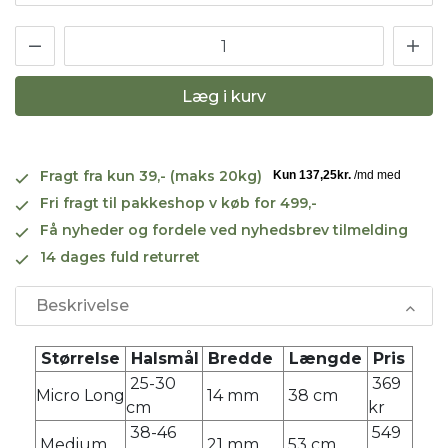
Læg i kurv
Fragt fra kun 39,- (maks 20kg)
Fri fragt til pakkeshop v køb for 499,-
Få nyheder og fordele ved nyhedsbrev tilmelding
14 dages fuld returret
Beskrivelse
Størrelse
Halsmål
Bredde
Længde
Pris
25-30
369
Micro Long
14 mm
38 cm
cm
kr
38-46
549
Medium
21 mm
53 cm