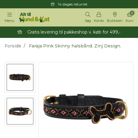
14 dages returret
0
Menu
Søg
Konto
Butikken
Kurv
Gratis levering til pakkeshop v. køb for 499,-
Forside
Faraja Pink Skinny halsbånd. Zinj Design.