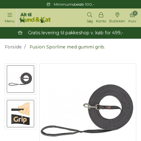
Minimumsbeløb 100,-
0
Menu
Søg
Konto
Butikken
Kurv
Gratis levering til pakkeshop v. køb for 499,-
Forside
Fusion Sporline med gummi grib.