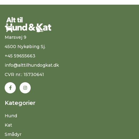
Marsvej 9
4500 Nykøbing Sj.
+45 59655663
info@alttilhundogkat.dk
CVR nr.: 15730641
Kategorier
Hund
Kat
Smådyr