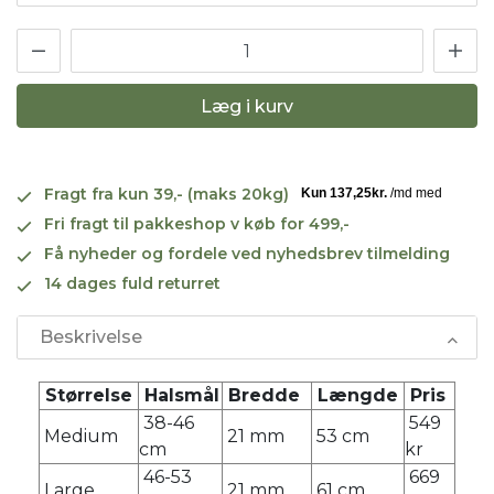
Læg i kurv
Fragt fra kun 39,- (maks 20kg)
Fri fragt til pakkeshop v køb for 499,-
Få nyheder og fordele ved nyhedsbrev tilmelding
14 dages fuld returret
Beskrivelse
Størrelse
Halsmål
Bredde
Længde
Pris
38-46
549
Medium
21 mm
53 cm
cm
kr
46-53
669
Large
21 mm
61 cm