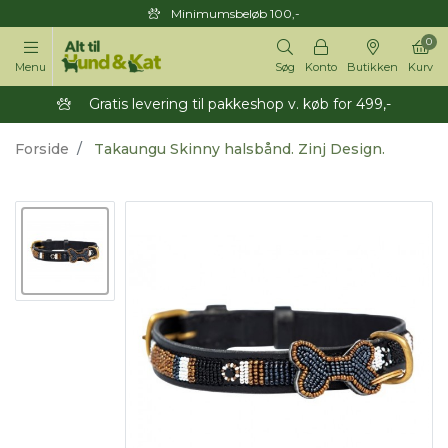
Minimumsbeløb 100,-
0
Menu
Søg
Konto
Butikken
Kurv
Gratis levering til pakkeshop v. køb for 499,-
Forside
Takaungu Skinny halsbånd. Zinj Design.