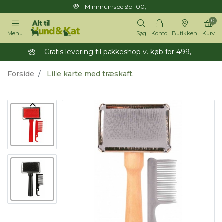
Minimumsbeløb 100,-
0
Menu
Søg
Konto
Butikken
Kurv
Gratis levering til pakkeshop v. køb for 499,-
Forside
Lille karte med træskaft.