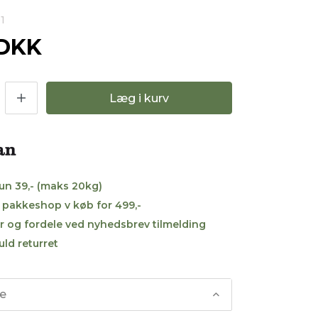
1
 DKK
Læg i kurv
kun 39,- (maks 20kg)
til pakkeshop v køb for 499,-
r og fordele ved nyhedsbrev tilmelding
uld returret
se