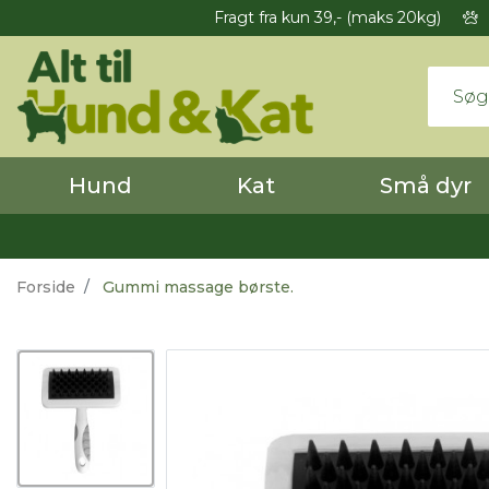
Fragt fra kun 39,- (maks 20kg)
Hund
Kat
Små dyr
Forside
Gummi massage børste.