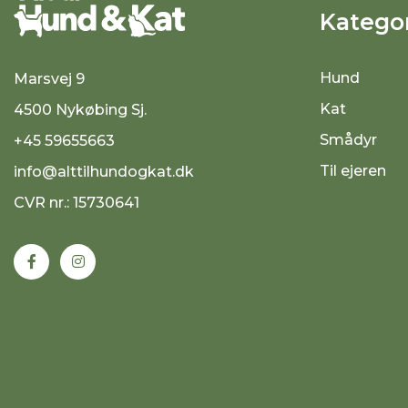
Kategor
Hund
Marsvej 9
Kat
4500 Nykøbing Sj.
Smådyr
+45 59655663
Til ejeren
info@alttilhundogkat.dk
CVR nr.: 15730641