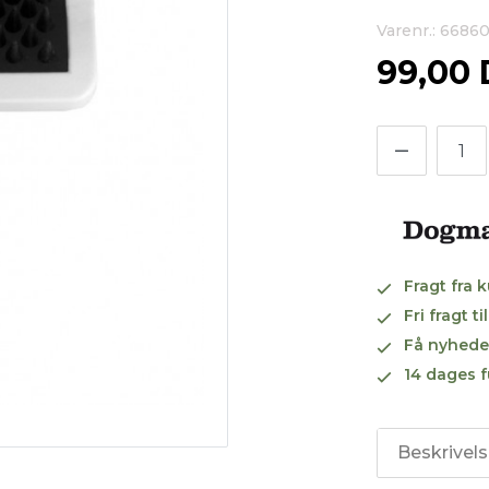
Varenr.: 66860
99,00
Fragt fra 
Fri fragt 
Få nyhede
14 dages f
Beskrivel