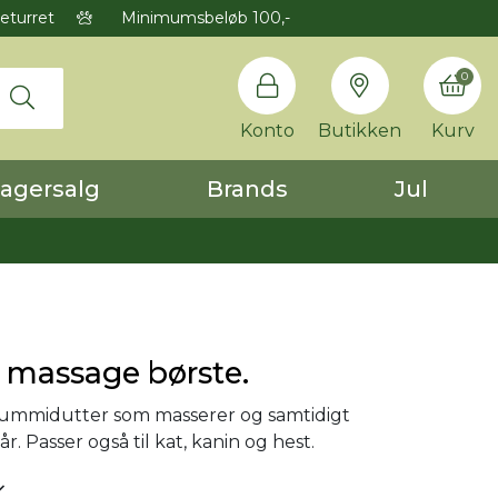
eturret
Minimumsbeløb 100,-
0
Konto
Butikken
Kurv
agersalg
Brands
Jul
massage børste.
ummidutter som masserer og samtidigt
år. Passer også til kat, kanin og hest.