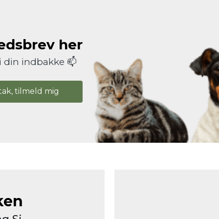
hedsbrev her
i din indbakke 📫
tak, tilmeld mig
ken