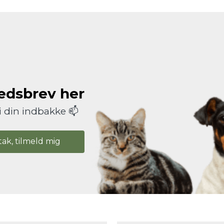
hedsbrev her
i din indbakke 📫
tak, tilmeld mig