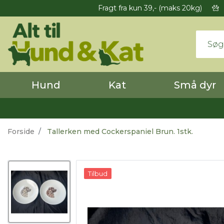
Fragt fra kun 39,- (maks 20kg)
Hund
Kat
Små dyr
Forside
Tallerken med Cockerspaniel Brun. 1stk.
Tilbud