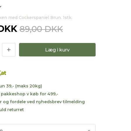
rken med Cockerspaniel Brun. 1stk.
 DKK
89,00 DKK
Læg i kurv
kun 39,- (maks 20kg)
til pakkeshop v køb for 499,-
r og fordele ved nyhedsbrev tilmelding
uld returret
se