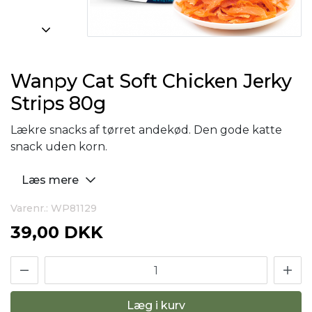
Wanpy Cat Soft Chicken Jerky
Strips 80g
Lækre snacks af tørret andekød. Den gode katte
snack uden korn.
Læs mere
Varenr.: WP81129
39,00 DKK
Læg i kurv