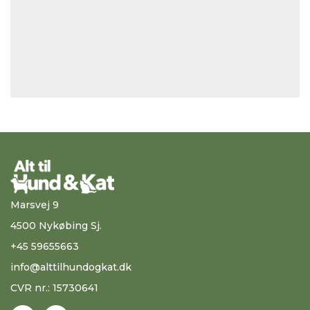
Marsvej 9
4500 Nykøbing Sj.
+45 59655663
info@alttilhundogkat.dk
CVR nr.: 15730641