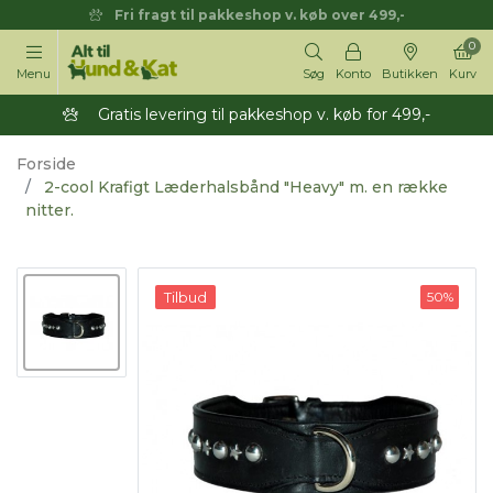
Fri fragt til pakkeshop v. køb over 499,-
0
Menu
Søg
Konto
Butikken
Kurv
Gratis levering til pakkeshop v. køb for 499,-
Forside
2-cool Krafigt Læderhalsbånd "Heavy" m. en række
nitter.
Tilbud
50%