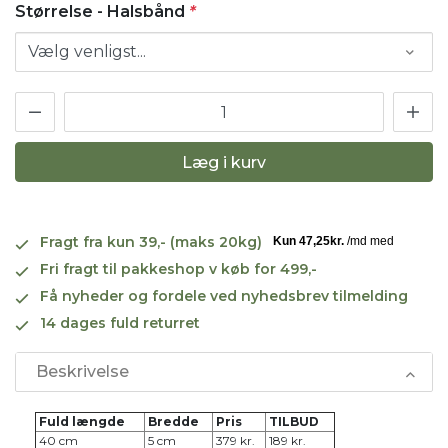
Størrelse - Halsbånd
*
Læg i kurv
Fragt fra kun 39,- (maks 20kg)
Fri fragt til pakkeshop v køb for 499,-
Få nyheder og fordele ved nyhedsbrev tilmelding
14 dages fuld returret
Beskrivelse
Fuld længde
Bredde
Pris
TILBUD
40 cm
5 cm
379 kr.
189 kr.