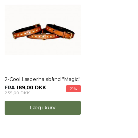
2-Cool Læderhalsbånd "Magic"
FRA
189,00 DKK
21%
239,00 DKK
Læg i kurv