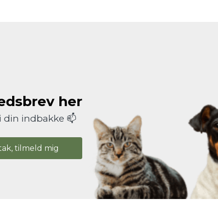
hedsbrev her
i din indbakke 📫
tak, tilmeld mig