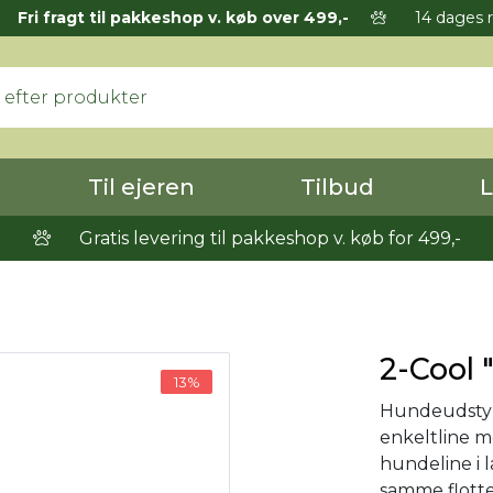
Fri fragt til pakkeshop v. køb over 499,-
14 dages r
Til ejeren
Tilbud
L
Gratis levering til pakkeshop v. køb for 499,-
2-Cool 
13%
Hundeudstyr.
enkeltline 
hundeline i 
samme flott