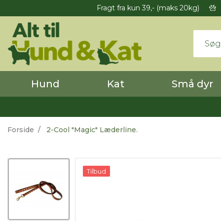
Fragt fra kun 39,- (maks 20kg)
Hund
Kat
Små dyr
Forside
2-Cool "Magic" Læderline.
Tilbud