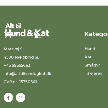
Kategor
Hund
Marsvej 9
Kat
4500 Nykøbing Sj.
Smådyr
+45 59655663
Til ejeren
info@alttilhundogkat.dk
CVR nr.: 15730641