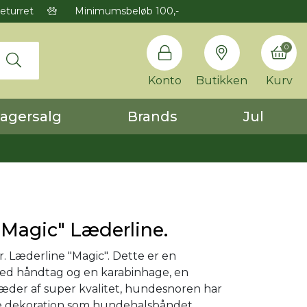
eturret
Minimumsbeløb 100,-
0
Konto
Butikken
Kurv
agersalg
Brands
Jul
"Magic" Læderline.
 Læderline "Magic". Dette er en
med håndtag og en karabinhage, en
læder af super kvalitet, hundesnoren har
e dekoration som hundehalsbåndet