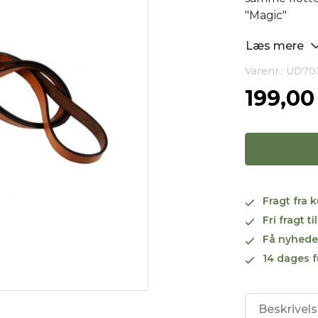
"Magic"
Læs mere
Varenr.: UD7
199,0
Fragt fra 
Fri fragt 
Få nyhede
14 dages f
Beskrivel