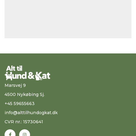
Marsvej 9
4500 Nykøbing Sj.
+45 59655663
info@alttilhundogkat.dk
CVR nr.: 15730641