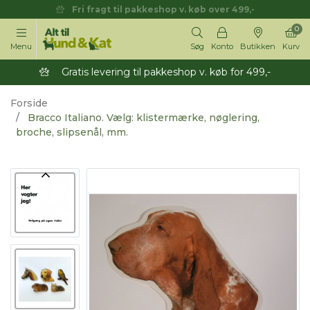
Fri fragt til pakkeshop v. køb over 499,-
0
Menu
Søg
Konto
Butikken
Kurv
Gratis levering til pakkeshop v. køb for 499,-
Forside
Bracco Italiano. Vælg: klistermærke, nøglering,
broche, slipsenål, mm.