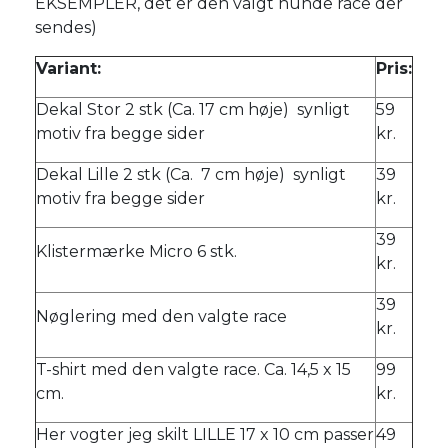
EKSEMPLER, det er den valgt hunde race der
sendes)
Variant:
Pris:
Dekal Stor 2 stk (Ca. 17 cm høje) synligt
59
motiv fra begge sider
kr.
Dekal Lille 2 stk (Ca. 7 cm høje) synligt
39
motiv fra begge sider
kr.
39
Klistermærke Micro 6 stk.
kr.
39
Nøglering med den valgte race
kr.
T-shirt med den valgte race. Ca. 14,5 x 15
99
cm.
kr.
Her vogter jeg skilt LILLE 17 x 10 cm passer
49