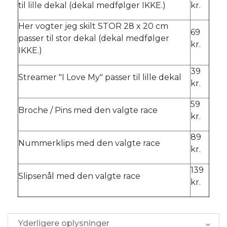
til lille dekal (dekal medfølger IKKE.)
kr.
Her vogter jeg skilt STOR 28 x 20 cm
69
passer til stor dekal (dekal medfølger
kr.
IKKE.)
39
Streamer "I Love My" passer til lille dekal
kr.
59
Broche / Pins med den valgte race
kr.
89
Nummerklips med den valgte race
kr.
139
Slipsenål med den valgte race
kr.
Yderligere oplysninger