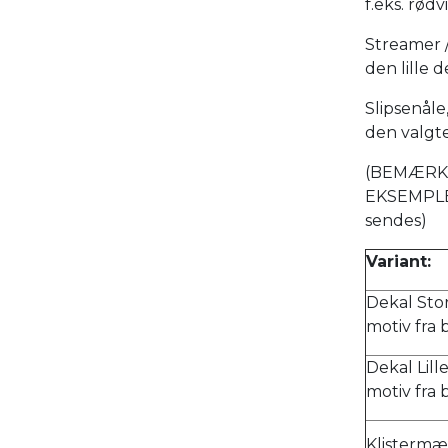
f.eks. rød
Streamer /
den lille d
Slipsenål
den valgt
(BEMÆRK 
EKSEMPLER
sendes)
Variant:
Dekal Stor
motiv fra 
Dekal Lill
motiv fra 
Klistermær