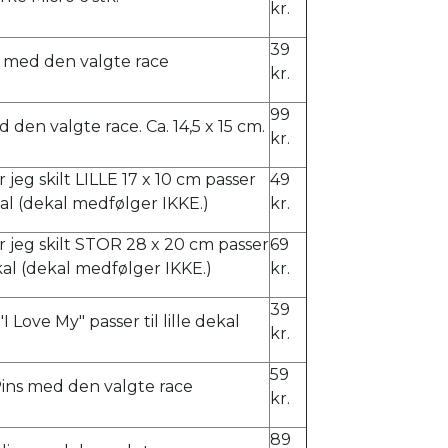
kr.
39
 med den valgte race
kr.
99
d den valgte race. Ca. 14,5 x 15 cm.
kr.
 jeg skilt LILLE 17 x 10 cm passer
49
dekal (dekal medfølger IKKE.)
kr.
 jeg skilt STOR 28 x 20 cm passer
69
ekal (dekal medfølger IKKE.)
kr.
39
I Love My" passer til lille dekal
kr.
59
Pins med den valgte race
kr.
89