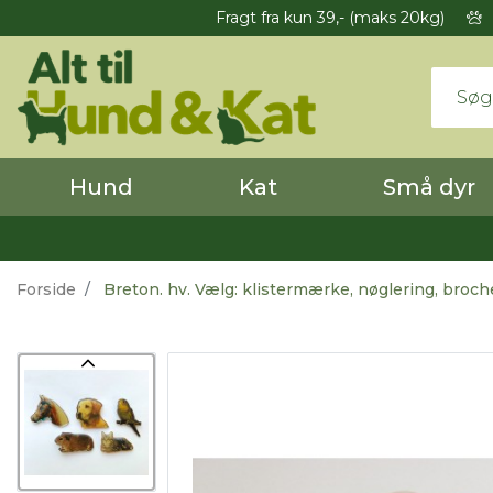
Fragt fra kun 39,- (maks 20kg)
Hund
Kat
Små dyr
Forside
Breton. hv. Vælg: klistermærke, nøglering, broche