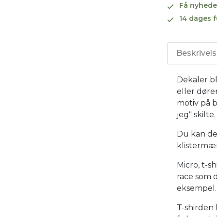
Få nyhede
14 dages f
Beskrivel
Dekaler bl
eller døre
motiv på b
jeg" skilte.
Du kan de
klistermær
Micro, t-s
race som d
eksempel.
T-shirden 