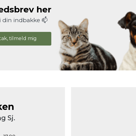
hedsbrev her
i din indbakke 📫
tak, tilmeld mig
ken
g Sj.