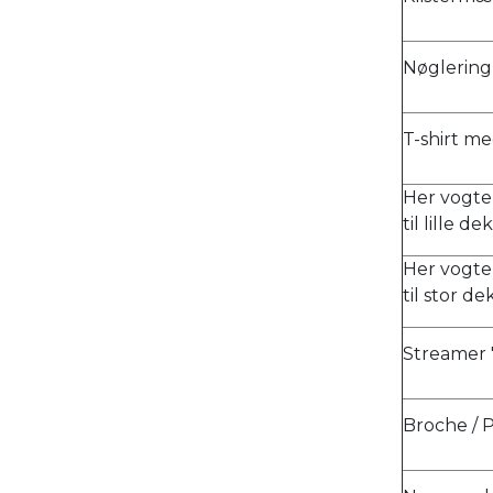
Nøglering
T-shirt me
Her vogter
til lille 
Her vogter
til stor d
Streamer "
Broche / 