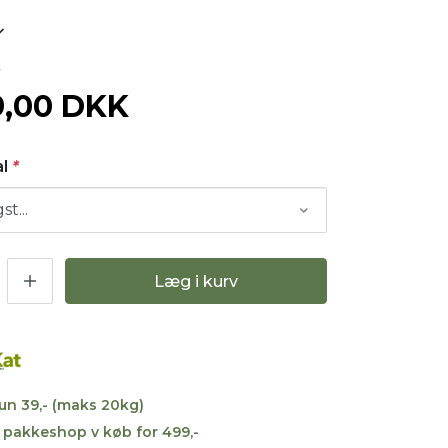
4
9,00 DKK
al
*
Læg i kurv
kun 39,- (maks 20kg)
til pakkeshop v køb for 499,-