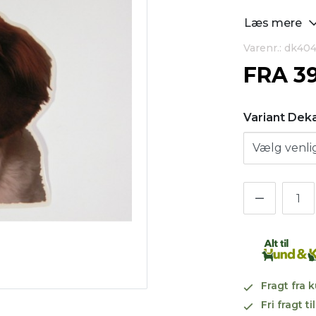
Læs mere
Varenr.: dk40
FRA
3
Variant Dek
Fragt fra 
Fri fragt 