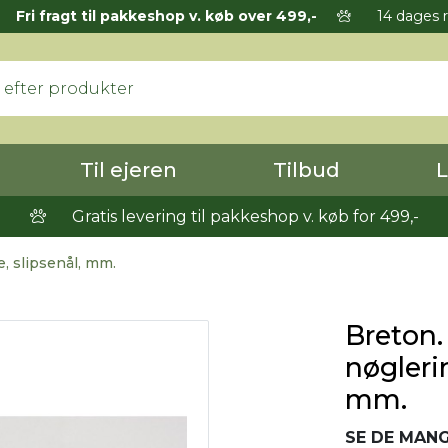
Fri fragt til pakkeshop v. køb over 499,-
14 dages r
Til ejeren
Tilbud
L
Gratis levering til pakkeshop v. køb for 499,-
, slipsenål, mm.
Breton.
nøglerin
mm.
SE DE MANG