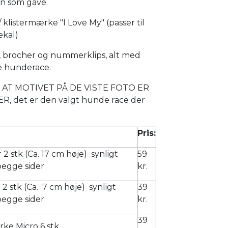
vin som gave.
 klistermærke "I Love My" (passer til
ekal)
e, brocher og nummerklips, alt med
e hunderace.
AT MOTIVET PÅ DE VISTE FOTO ER
, det er den valgt hunde race der
Pris:
 2 stk (Ca. 17 cm høje) synligt
59
begge sider
kr.
e 2 stk (Ca. 7 cm høje) synligt
39
begge sider
kr.
39
ke Micro 6 stk.