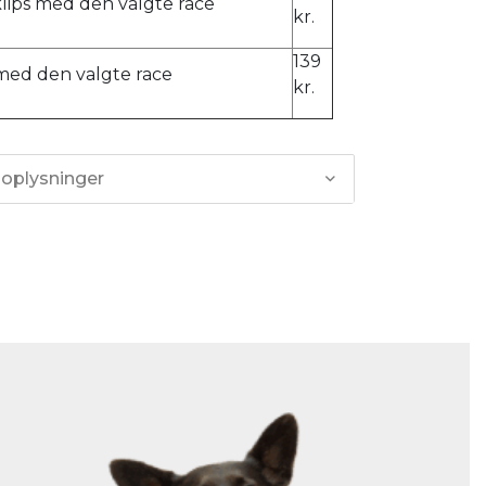
ps med den valgte race
kr.
139
 med den valgte race
kr.
 oplysninger