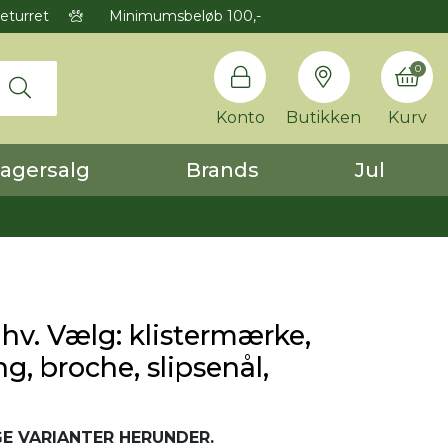
eturret
Minimumsbeløb 100,-
0
Konto
Butikken
Kurv
agersalg
Brands
Jul
 hv. Vælg: klistermærke,
g, broche, slipsenål,
E VARIANTER HERUNDER.