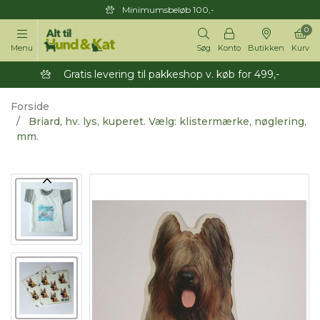
Minimumsbeløb 100,-
0
Menu
Søg
Konto
Butikken
Kurv
Gratis levering til pakkeshop v. køb for 499,-
Forside
Briard, hv. lys, kuperet. Vælg: klistermærke, nøglering,
mm.