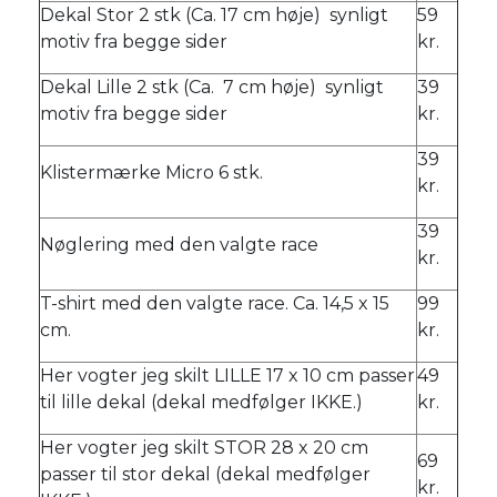
Dekal Stor 2 stk (Ca. 17 cm høje) synligt
59
motiv fra begge sider
kr.
Dekal Lille 2 stk (Ca. 7 cm høje) synligt
39
motiv fra begge sider
kr.
39
Klistermærke Micro 6 stk.
kr.
39
Nøglering med den valgte race
kr.
T-shirt med den valgte race. Ca. 14,5 x 15
99
cm.
kr.
Her vogter jeg skilt LILLE 17 x 10 cm passer
49
til lille dekal (dekal medfølger IKKE.)
kr.
Her vogter jeg skilt STOR 28 x 20 cm
69
passer til stor dekal (dekal medfølger
kr.