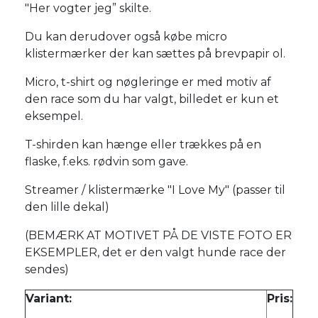
"Her vogter jeg” skilte.
Du kan derudover også købe micro
klistermærker der kan sættes på brevpapir ol.
Micro, t-shirt og nøgleringe er med motiv af
den race som du har valgt, billedet er kun et
eksempel.
T-shirden kan hænge eller trækkes på en
flaske, f.eks. rødvin som gave.
Streamer / klistermærke "I Love My" (passer til
den lille dekal)
(BEMÆRK AT MOTIVET PÅ DE VISTE FOTO ER
EKSEMPLER, det er den valgt hunde race der
sendes)
Variant:
Pris: