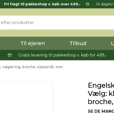
Fri fragt til pakkeshop v. køb over 499,-
14 dages r
Til ejeren
Tilbud
L
Gratis levering til pakkeshop v. køb for 499,-
, nøglering, broche, slipsenål, mm.
Engelsk
Vælg: k
broche,
SE DE MANG