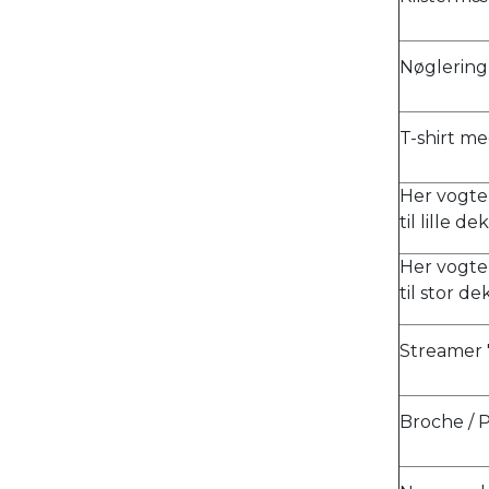
Nøglering
T-shirt me
Her vogter
til lille 
Her vogter
til stor d
Streamer "
Broche / 