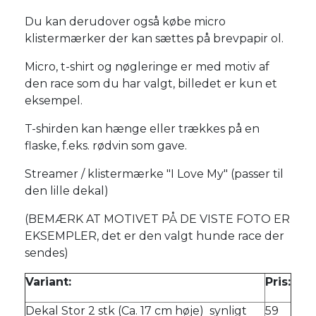
Du kan derudover også købe micro
klistermærker der kan sættes på brevpapir ol.
Micro, t-shirt og nøgleringe er med motiv af
den race som du har valgt, billedet er kun et
eksempel.
T-shirden kan hænge eller trækkes på en
flaske, f.eks. rødvin som gave.
Streamer / klistermærke "I Love My" (passer til
den lille dekal)
(BEMÆRK AT MOTIVET PÅ DE VISTE FOTO ER
EKSEMPLER, det er den valgt hunde race der
sendes)
Variant:
Pris:
Dekal Stor 2 stk (Ca. 17 cm høje) synligt
59