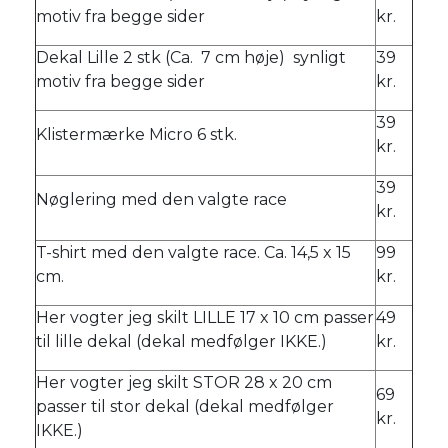
motiv fra begge sider
kr.
Dekal Lille 2 stk (Ca. 7 cm høje) synligt
39
motiv fra begge sider
kr.
39
Klistermærke Micro 6 stk.
kr.
39
Nøglering med den valgte race
kr.
T-shirt med den valgte race. Ca. 14,5 x 15
99
cm.
kr.
Her vogter jeg skilt LILLE 17 x 10 cm passer
49
til lille dekal (dekal medfølger IKKE.)
kr.
Her vogter jeg skilt STOR 28 x 20 cm
69
passer til stor dekal (dekal medfølger
kr.
IKKE.)