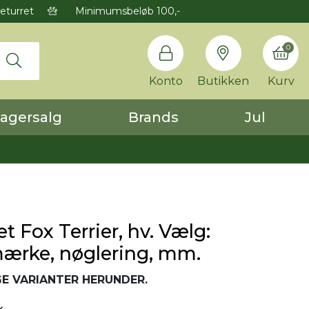
eturret
Minimumsbeløb 100,-
0
Konto
Butikken
Kurv
agersalg
Brands
Jul
t Fox Terrier, hv. Vælg:
mærke, nøglering, mm.
E VARIANTER HERUNDER.