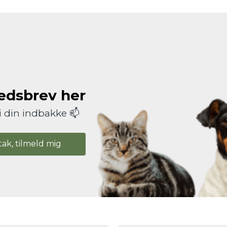
hedsbrev her
i din indbakke 📫
tak, tilmeld mig