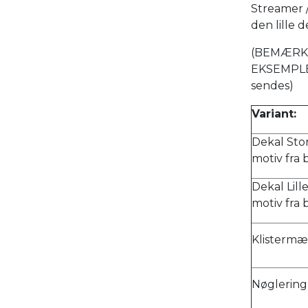
Streamer /
den lille d
(BEMÆRK 
EKSEMPLER
sendes)
Variant:
Dekal Stor
motiv fra 
Dekal Lill
motiv fra 
Klistermær
Nøglering