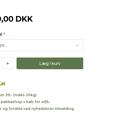
0
9,00 DKK
al
*
Læg i kurv
kun 39,- (maks 20kg)
til pakkeshop v køb for 499,-
r og fordele ved nyhedsbrev tilmelding