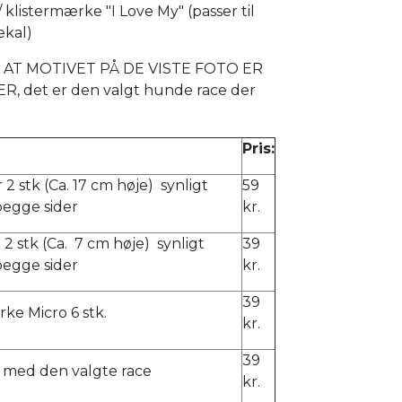
 klistermærke "I Love My" (passer til
ekal)
AT MOTIVET PÅ DE VISTE FOTO ER
, det er den valgt hunde race der
Pris:
 2 stk (Ca. 17 cm høje) synligt
59
begge sider
kr.
e 2 stk (Ca. 7 cm høje) synligt
39
begge sider
kr.
39
ke Micro 6 stk.
kr.
39
 med den valgte race
kr.