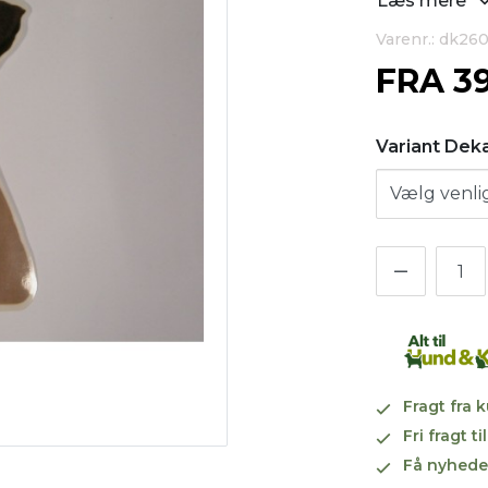
Læs mere
Varenr.: dk26
FRA
3
Variant Dek
Fragt fra 
Fri fragt 
Få nyhede