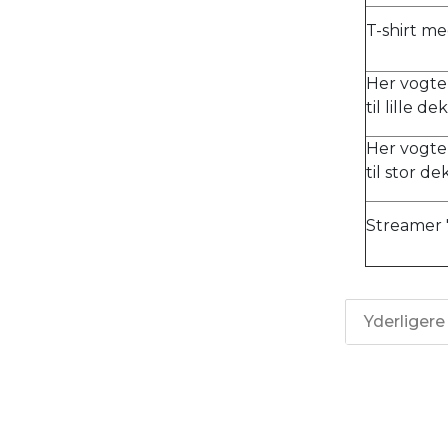
T-shirt me
Her vogter
til lille 
Her vogter
til stor d
Streamer "
Yderligere