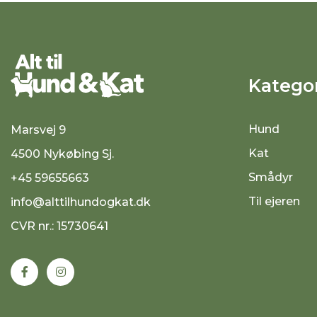
Kategor
Hund
Marsvej 9
Kat
4500 Nykøbing Sj.
Smådyr
+45 59655663
Til ejeren
info@alttilhundogkat.dk
CVR nr.: 15730641