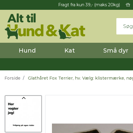
Fragt fra kun 39,- (maks 20kg)
Hund
Kat
Små dyr
Forside
Glathåret Fox Terrier, hv. Vælg: klistermærke, nø