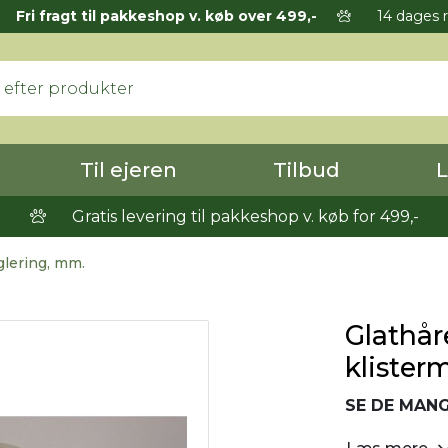
Fri fragt til pakkeshop v. køb over 499,-
14 dages r
Til ejeren
Tilbud
L
Gratis levering til pakkeshop v. køb for 499,-
glering, mm.
Glathåre
klister
SE DE MANG