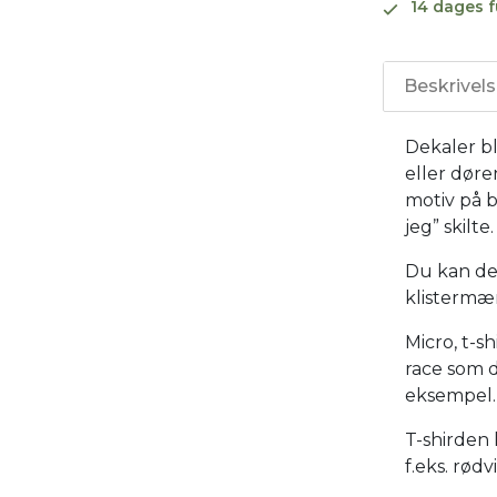
14 dages f
Beskrivel
Dekaler bl
eller døre
motiv på b
jeg” skilte.
Du kan de
klistermær
Micro, t-s
race som d
eksempel.
T-shirden 
f.eks. rød