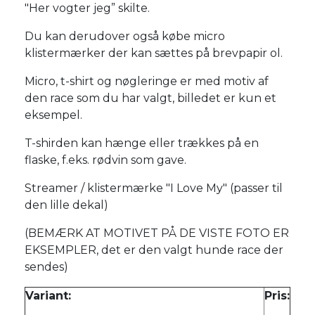
"Her vogter jeg” skilte.
Du kan derudover også købe micro
klistermærker der kan sættes på brevpapir ol.
Micro, t-shirt og nøgleringe er med motiv af
den race som du har valgt, billedet er kun et
eksempel.
T-shirden kan hænge eller trækkes på en
flaske, f.eks. rødvin som gave.
Streamer / klistermærke "I Love My" (passer til
den lille dekal)
(BEMÆRK AT MOTIVET PÅ DE VISTE FOTO ER
EKSEMPLER, det er den valgt hunde race der
sendes)
Variant:
Pris: