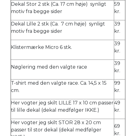
Dekal Stor 2 stk (Ca. 17 cm høje) synligt
59
motiv fra begge sider
kr.
Dekal Lille 2 stk (Ca. 7 cm høje) synligt
39
motiv fra begge sider
kr.
39
Klistermærke Micro 6 stk.
kr.
39
Nøglering med den valgte race
kr.
T-shirt med den valgte race. Ca. 14,5 x 15
99
cm.
kr.
Her vogter jeg skilt LILLE 17 x 10 cm passer
49
til lille dekal (dekal medfølger IKKE.)
kr.
Her vogter jeg skilt STOR 28 x 20 cm
69
passer til stor dekal (dekal medfølger
kr.