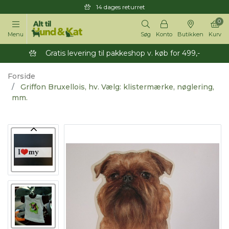
14 dages returret
0
Menu
Søg
Konto
Butikken
Kurv
Gratis levering til pakkeshop v. køb for 499,-
Forside
Griffon Bruxellois, hv. Vælg: klistermærke, nøglering,
mm.