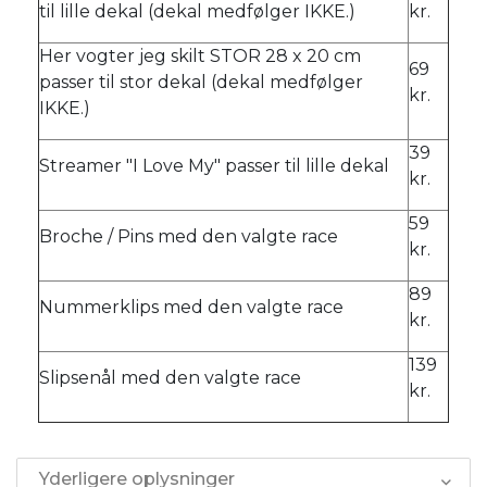
til lille dekal (dekal medfølger IKKE.)
kr.
Her vogter jeg skilt STOR 28 x 20 cm
69
passer til stor dekal (dekal medfølger
kr.
IKKE.)
39
Streamer "I Love My" passer til lille dekal
kr.
59
Broche / Pins med den valgte race
kr.
89
Nummerklips med den valgte race
kr.
139
Slipsenål med den valgte race
kr.
Yderligere oplysninger