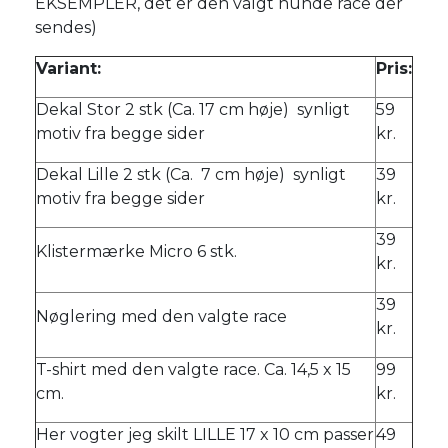
EKSEMPLER, det er den valgt hunde race der
sendes)
Variant:
Pris:
Dekal Stor 2 stk (Ca. 17 cm høje) synligt
59
motiv fra begge sider
kr.
Dekal Lille 2 stk (Ca. 7 cm høje) synligt
39
motiv fra begge sider
kr.
39
Klistermærke Micro 6 stk.
kr.
39
Nøglering med den valgte race
kr.
T-shirt med den valgte race. Ca. 14,5 x 15
99
cm.
kr.
Her vogter jeg skilt LILLE 17 x 10 cm passer
49