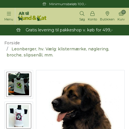
Minimumsbeløb 100,-
0
Menu
Søg
Konto
Butikken
Kurv
Gratis levering til pakkeshop v. køb for 499,-
Forside
Leonberger, hv. Vælg: klistermærke, nøglering,
broche, slipsenål, mm.