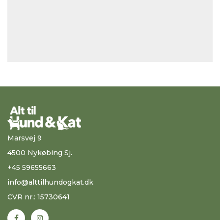
Marsvej 9
4500 Nykøbing Sj.
+45 59655663
info@alttilhundogkat.dk
CVR nr.: 15730641