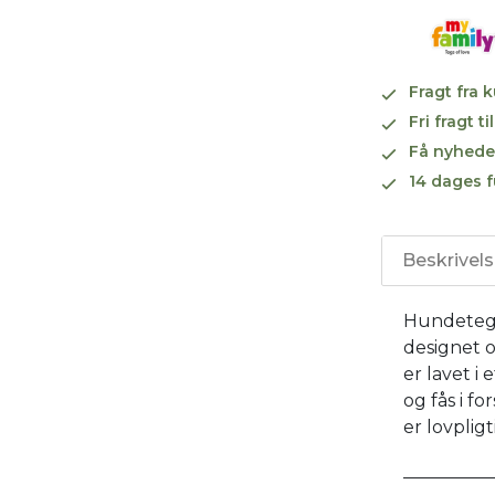
Fragt fra 
Fri fragt 
Få nyhede
14 dages f
Beskrivel
Hundetegn 
designet o
er lavet i
og fås i fo
er lovplig
__________