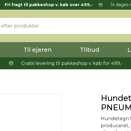
Fri fragt til pakkeshop v. køb over 499,-
14 dages r
Til ejeren
Tilbud
L
Gratis levering til pakkeshop v. køb for 499,-
Hundet
PNEUM
Hundetegn fr
produceret, k