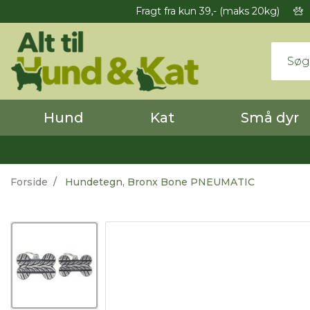
Fragt fra kun 39,- (maks 20kg)
Hund
Kat
Små dyr
Forside
Hundetegn, Bronx Bone PNEUMATIC