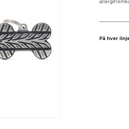
allergifremk
____________
På hver linj