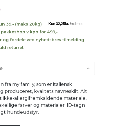
kun 39,- (maks 20kg)
til pakkeshop v køb for 499,-
r og fordele ved nyhedsbrev tilmelding
uld returret
se
fra my family, som er italiensk
g produceret, kvalitets navneskilt. Alt
 et ikke-allergifremkaldende materiale,
rskellige farver og materialer. ID-tegn
tigt hundeudstyr.
_________