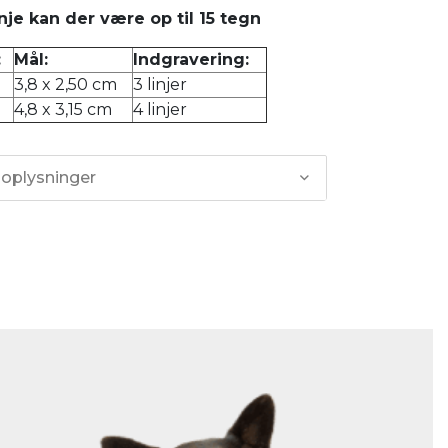
inje kan der være op til 15 tegn
:
Mål:
Indgravering:
3,8 x 2,50 cm
3 linjer
4,8 x 3,15 cm
4 linjer
 oplysninger