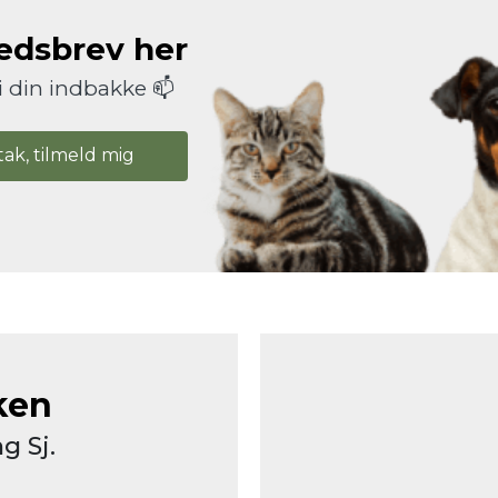
hedsbrev her
i din indbakke 📫
tak, tilmeld mig
ken
g Sj.