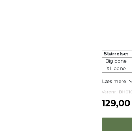
Størrelse:
Big bone
XL bone
Læs mere
Varenr.: BH0
129,0