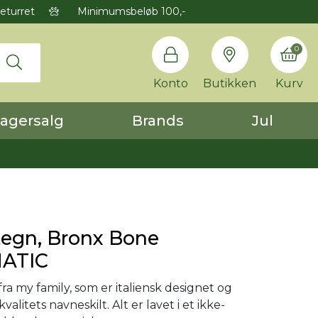
eturret
Minimumsbeløb 100,-
0
Konto
Butikken
Kurv
agersalg
Brands
Jul
egn, Bronx Bone
ATIC
a my family, som er italiensk designet og
valitets navneskilt. Alt er lavet i et ikke-