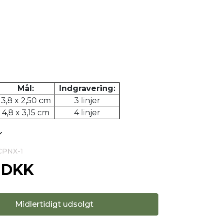
Mål:
Indgravering:
3,8 x 2,50 cm
3 linjer
4,8 x 3,15 cm
4 linjer
1CPNX-1
0 DKK
Midlertidigt udsolgt