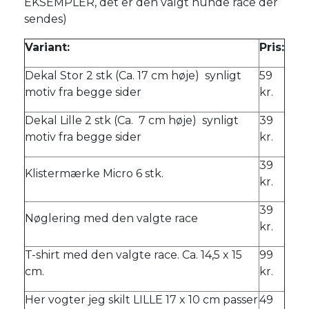
EKSEMPLER, det er den valgt hunde race der
sendes)
Variant:
Pris:
Dekal Stor 2 stk (Ca. 17 cm høje) synligt
59
motiv fra begge sider
kr.
Dekal Lille 2 stk (Ca. 7 cm høje) synligt
39
motiv fra begge sider
kr.
39
Klistermærke Micro 6 stk.
kr.
39
Nøglering med den valgte race
kr.
T-shirt med den valgte race. Ca. 14,5 x 15
99
cm.
kr.
Her vogter jeg skilt LILLE 17 x 10 cm passer
49