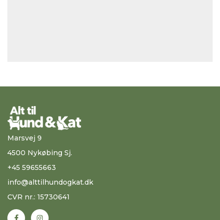
Marsvej 9
4500 Nykøbing Sj.
+45 59655663
info@alttilhundogkat.dk
CVR nr.: 15730641