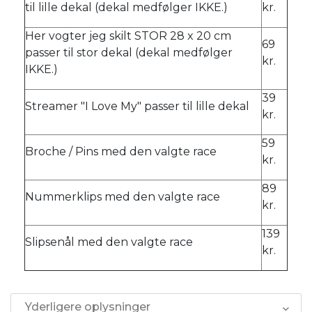
til lille dekal (dekal medfølger IKKE.)
kr.
Her vogter jeg skilt STOR 28 x 20 cm
69
passer til stor dekal (dekal medfølger
kr.
IKKE.)
39
Streamer "I Love My" passer til lille dekal
kr.
59
Broche / Pins med den valgte race
kr.
89
Nummerklips med den valgte race
kr.
139
Slipsenål med den valgte race
kr.
Yderligere oplysninger