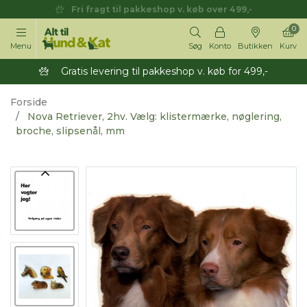
Fri fragt til pakkeshop v. køb over 499,-
0
Menu
Søg
Konto
Butikken
Kurv
Gratis levering til pakkeshop v. køb for 499,-
Forside
Nova Retriever, 2hv. Vælg: klistermærke, nøglering,
broche, slipsenål, mm