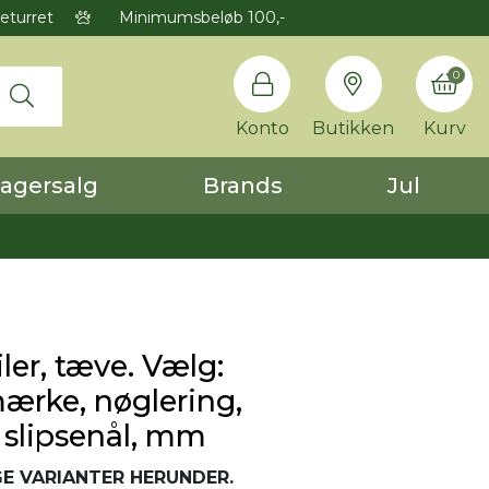
eturret
Minimumsbeløb 100,-
0
Konto
Butikken
Kurv
agersalg
Brands
Jul
ler, tæve. Vælg:
mærke, nøglering,
 slipsenål, mm
E VARIANTER HERUNDER.