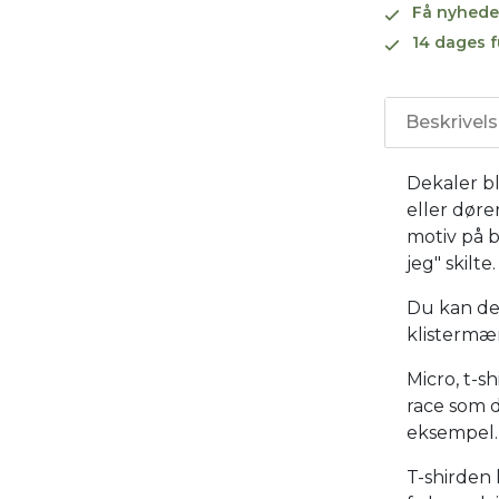
Få nyhede
14 dages f
Beskrivel
Dekaler bl
eller døre
motiv på b
jeg" skilte.
Du kan de
klistermær
Micro, t-s
race som d
eksempel.
T-shirden 