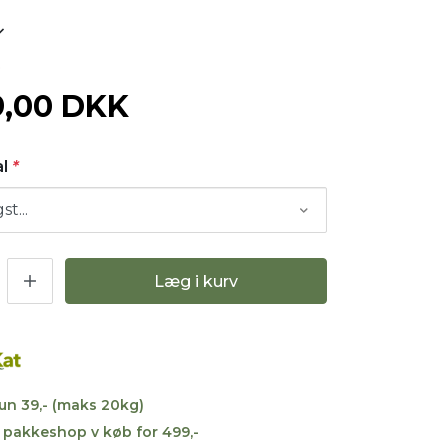
0
9,00 DKK
al
*
Læg i kurv
kun 39,- (maks 20kg)
til pakkeshop v køb for 499,-