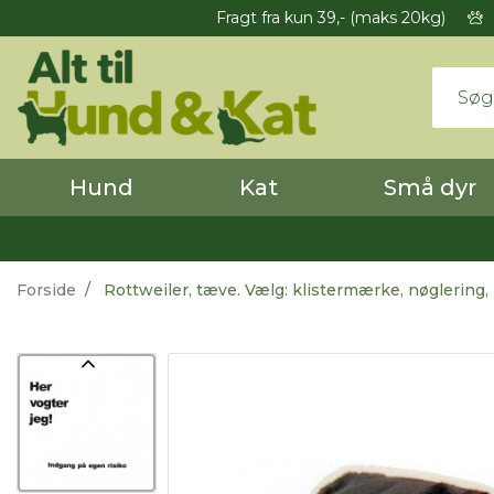
Fragt fra kun 39,- (maks 20kg)
Hund
Kat
Små dyr
Forside
Rottweiler, tæve. Vælg: klistermærke, nøglering,