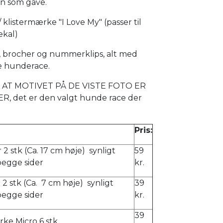
vin som gave.
 klistermærke "I Love My" (passer til
ekal)
e, brocher og nummerklips, alt med
e hunderace.
AT MOTIVET PÅ DE VISTE FOTO ER
, det er den valgt hunde race der
Pris:
 2 stk (Ca. 17 cm høje) synligt
59
begge sider
kr.
e 2 stk (Ca. 7 cm høje) synligt
39
begge sider
kr.
39
ke Micro 6 stk.