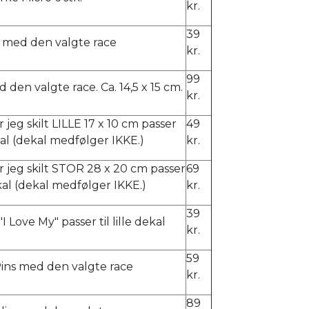
kr.
39
 med den valgte race
kr.
99
d den valgte race. Ca. 14,5 x 15 cm.
kr.
 jeg skilt LILLE 17 x 10 cm passer
49
dekal (dekal medfølger IKKE.)
kr.
 jeg skilt STOR 28 x 20 cm passer
69
ekal (dekal medfølger IKKE.)
kr.
39
I Love My" passer til lille dekal
kr.
59
Pins med den valgte race
kr.
89