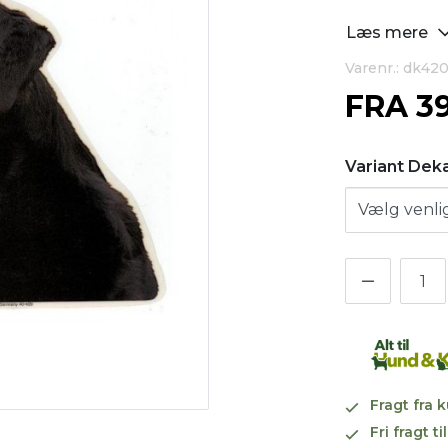
Læs mere
Varenr.: dk42
FRA
3
Variant Dek
Fragt fra 
Fri fragt 