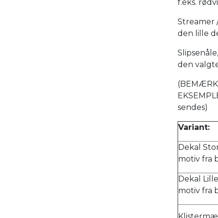
f.eks. rød
Streamer /
den lille d
Slipsenål
den valgt
(BEMÆRK 
EKSEMPLER
sendes)
Variant:
Dekal Stor
motiv fra 
Dekal Lill
motiv fra 
Klistermær