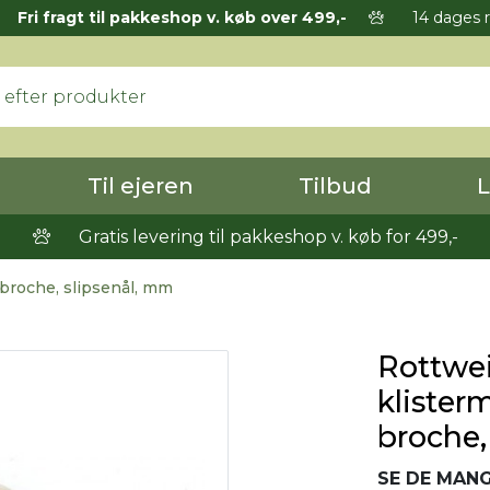
Fri fragt til pakkeshop v. køb over 499,-
14 dages r
Til ejeren
Tilbud
L
Gratis levering til pakkeshop v. køb for 499,-
 broche, slipsenål, mm
Rottwei
klister
broche,
SE DE MANG