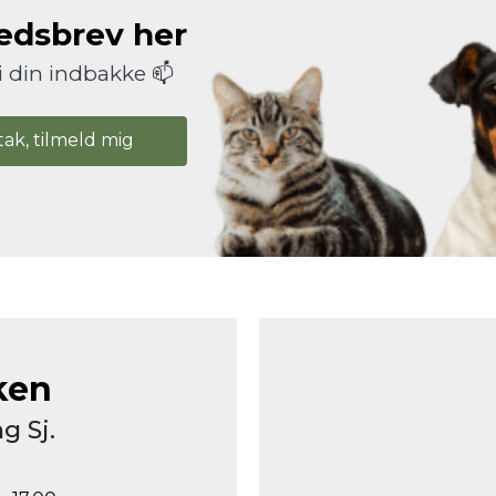
hedsbrev her
i din indbakke 📫
tak, tilmeld mig
ken
g Sj.