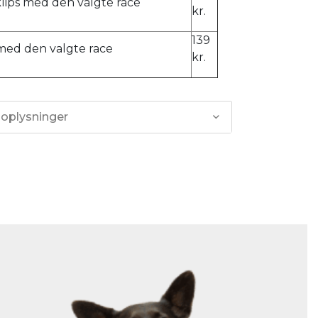
ps med den valgte race
kr.
139
 med den valgte race
kr.
 oplysninger