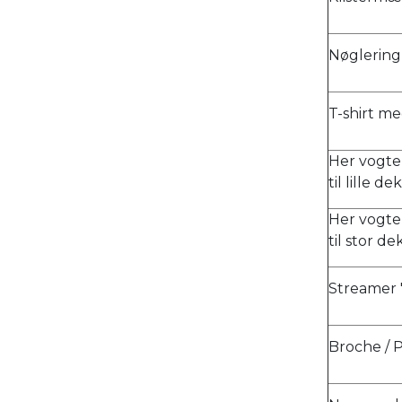
Nøglering
T-shirt me
Her vogter
til lille 
Her vogter
til stor d
Streamer "
Broche / 