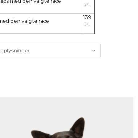
ps med den valgte race
kr.
139
 med den valgte race
kr.
 oplysninger