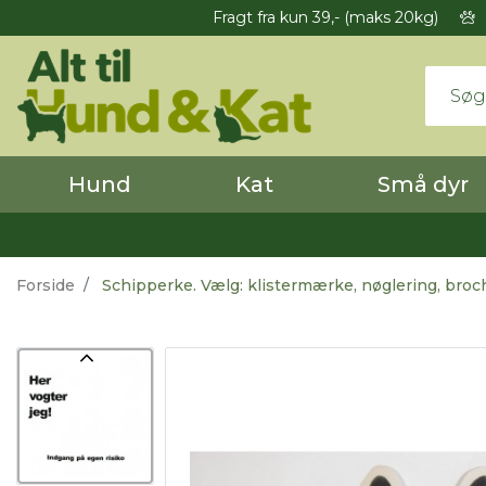
Fragt fra kun 39,- (maks 20kg)
Hund
Kat
Små dyr
Forside
Schipperke. Vælg: klistermærke, nøglering, broc