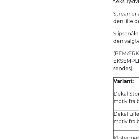
f.eks. rød
Streamer /
den lille d
Slipsenål
den valgt
(BEMÆRK 
EKSEMPLER
sendes)
Variant:
Dekal Stor
motiv fra 
Dekal Lill
motiv fra 
Klistermær