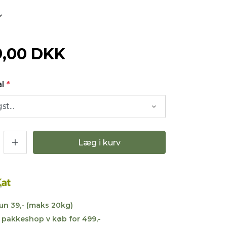
9,00 DKK
al
*
Læg i kurv
kun 39,- (maks 20kg)
til pakkeshop v køb for 499,-