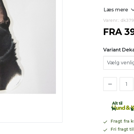
Læs mere
Varenr.: dk379
FRA
3
Variant Dek
Fragt fra 
Fri fragt 