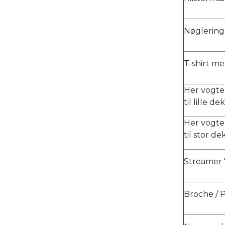
Nøglering
T-shirt me
Her vogter
til lille 
Her vogter
til stor d
Streamer "
Broche / 