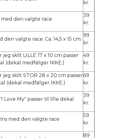
kr.
39
 med den valgte race
kr.
99
d den valgte race. Ca. 14,5 x 15 cm.
kr.
 jeg skilt LILLE 17 x 10 cm passer
49
dekal (dekal medfølger IKKE.)
kr.
 jeg skilt STOR 28 x 20 cm passer
69
ekal (dekal medfølger IKKE.)
kr.
39
I Love My" passer til lille dekal
kr.
59
Pins med den valgte race
kr.
89