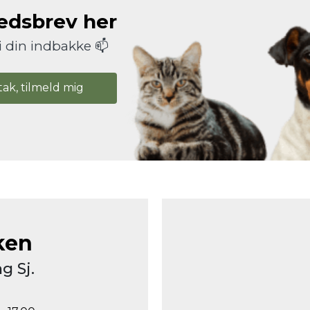
hedsbrev her
i din indbakke 📫
tak, tilmeld mig
ken
g Sj.