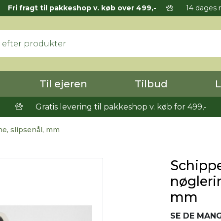
Fri fragt til pakkeshop v. køb over 499,-
14 dages r
Til ejeren
Tilbud
L
Gratis levering til pakkeshop v. køb for 499,-
he, slipsenål, mm
Schippe
nøglerin
mm
SE DE MANG