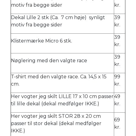
motiv fra begge sider
kr.
Dekal Lille 2 stk (Ca. 7 cm høje) synligt
39
motiv fra begge sider
kr.
39
Klistermærke Micro 6 stk.
kr.
39
Nøglering med den valgte race
kr.
T-shirt med den valgte race. Ca. 14,5 x 15
99
cm.
kr.
Her vogter jeg skilt LILLE 17 x 10 cm passer
49
til lille dekal (dekal medfølger IKKE.)
kr.
Her vogter jeg skilt STOR 28 x 20 cm
69
passer til stor dekal (dekal medfølger
kr.
IKKE.)