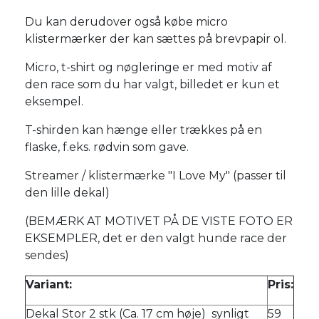
Du kan derudover også købe micro
klistermærker der kan sættes på brevpapir ol.
Micro, t-shirt og nøgleringe er med motiv af
den race som du har valgt, billedet er kun et
eksempel.
T-shirden kan hænge eller trækkes på en
flaske, f.eks. rødvin som gave.
Streamer / klistermærke "I Love My" (passer til
den lille dekal)
(BEMÆRK AT MOTIVET PÅ DE VISTE FOTO ER
EKSEMPLER, det er den valgt hunde race der
sendes)
Variant:
Pris:
Dekal Stor 2 stk (Ca. 17 cm høje) synligt
59