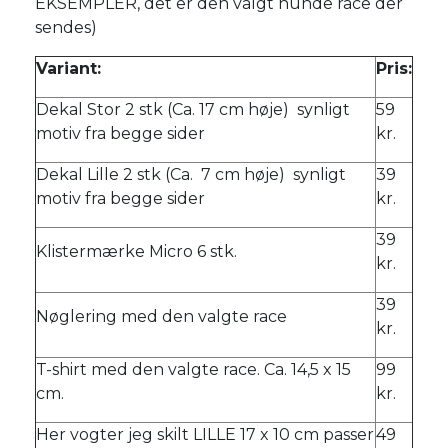
EKSEMPLER, det er den valgt hunde race der
sendes)
Variant:
Pris:
Dekal Stor 2 stk (Ca. 17 cm høje) synligt
59
motiv fra begge sider
kr.
Dekal Lille 2 stk (Ca. 7 cm høje) synligt
39
motiv fra begge sider
kr.
39
Klistermærke Micro 6 stk.
kr.
39
Nøglering med den valgte race
kr.
T-shirt med den valgte race. Ca. 14,5 x 15
99
cm.
kr.
Her vogter jeg skilt LILLE 17 x 10 cm passer
49