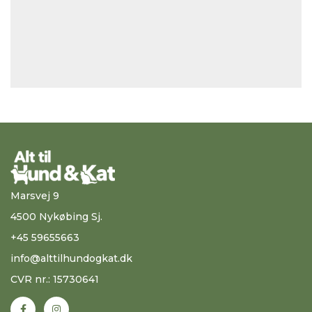
Marsvej 9
4500 Nykøbing Sj.
+45 59655663
info@alttilhundogkat.dk
CVR nr.: 15730641