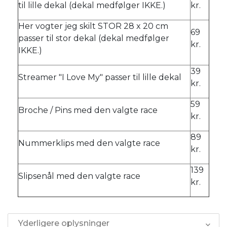
til lille dekal (dekal medfølger IKKE.)
kr.
Her vogter jeg skilt STOR 28 x 20 cm
69
passer til stor dekal (dekal medfølger
kr.
IKKE.)
39
Streamer "I Love My" passer til lille dekal
kr.
59
Broche / Pins med den valgte race
kr.
89
Nummerklips med den valgte race
kr.
139
Slipsenål med den valgte race
kr.
Yderligere oplysninger