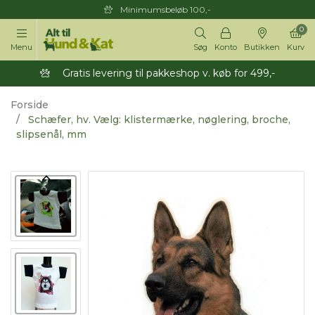
Minimumsbeløb 100,-
0
Menu
Søg
Konto
Butikken
Kurv
Gratis levering til pakkeshop v. køb for 499,-
Forside
Schæfer, hv. Vælg: klistermærke, nøglering, broche,
slipsenål, mm