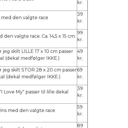
kr.
39
 med den valgte race
kr.
99
d den valgte race. Ca. 14,5 x 15 cm.
kr.
 jeg skilt LILLE 17 x 10 cm passer
49
dekal (dekal medfølger IKKE.)
kr.
 jeg skilt STOR 28 x 20 cm passer
69
ekal (dekal medfølger IKKE.)
kr.
39
I Love My" passer til lille dekal
kr.
59
Pins med den valgte race
kr.
89