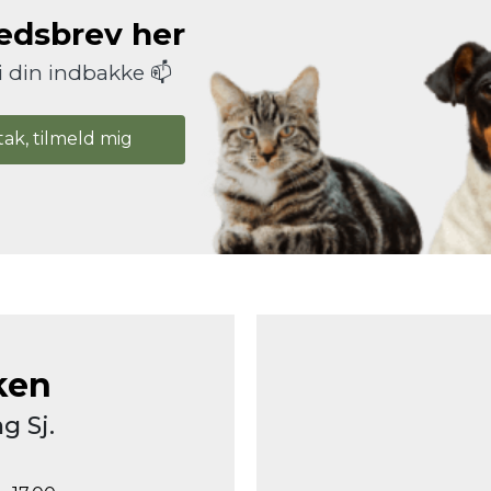
hedsbrev her
i din indbakke 📫
tak, tilmeld mig
ken
g Sj.