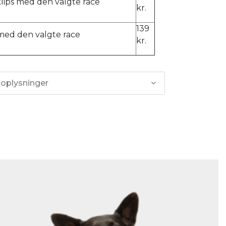
ps med den valgte race
kr.
139
 med den valgte race
kr.
 oplysninger