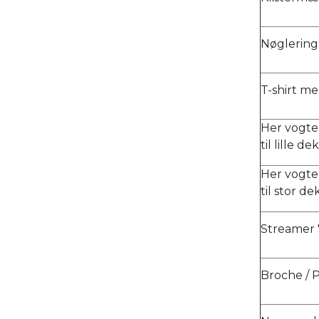
Nøglering
T-shirt me
Her vogter
til lille 
Her vogter
til stor d
Streamer "
Broche / 