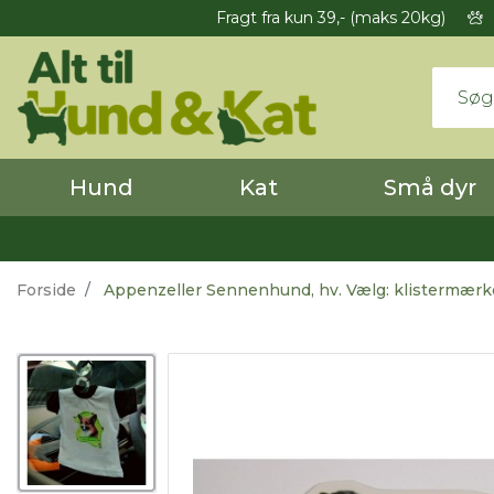
Fragt fra kun 39,- (maks 20kg)
Hund
Kat
Små dyr
Forside
Appenzeller Sennenhund, hv. Vælg: klistermærke,