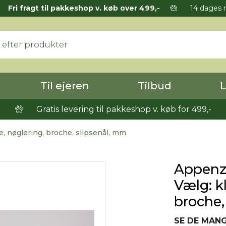
Fri fragt til pakkeshop v. køb over 499,-
14 dages r
Til ejeren
Tilbud
L
Gratis levering til pakkeshop v. køb for 499,-
 nøglering, broche, slipsenål, mm
Appenze
Vælg: k
broche,
SE DE MANG