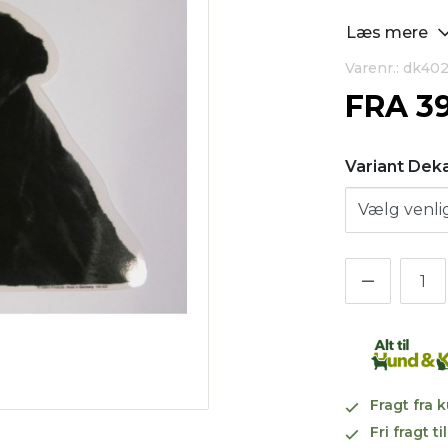
Læs mere
Varenr.: dk40
FRA
3
Variant Dek
Fragt fra 
Fri fragt 