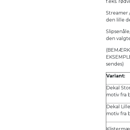
f.eks. rød
Streamer /
den lille d
Slipsenål
den valgt
(BEMÆRK 
EKSEMPLER
sendes)
Variant:
Dekal Stor
motiv fra 
Dekal Lill
motiv fra 
Klistermær