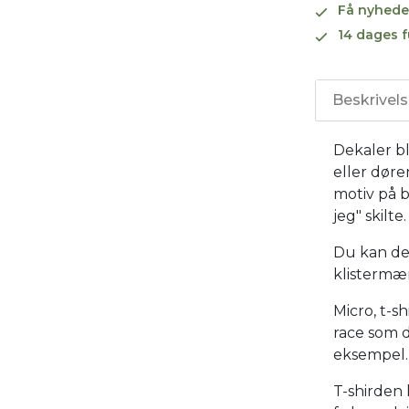
Få nyhede
14 dages f
Beskrivel
Dekaler bl
eller døre
motiv på b
jeg" skilte.
Du kan de
klistermær
Micro, t-s
race som d
eksempel.
T-shirden 