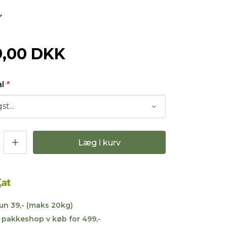
2
9,00 DKK
al
*
Læg i kurv
kun 39,- (maks 20kg)
til pakkeshop v køb for 499,-