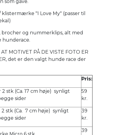
vin som gave.
 klistermærke "I Love My" (passer til
ekal)
e, brocher og nummerklips, alt med
e hunderace.
AT MOTIVET PÅ DE VISTE FOTO ER
, det er den valgt hunde race der
Pris:
 2 stk (Ca. 17 cm høje) synligt
59
begge sider
kr.
e 2 stk (Ca. 7 cm høje) synligt
39
begge sider
kr.
39
ke Micro 6 stk.