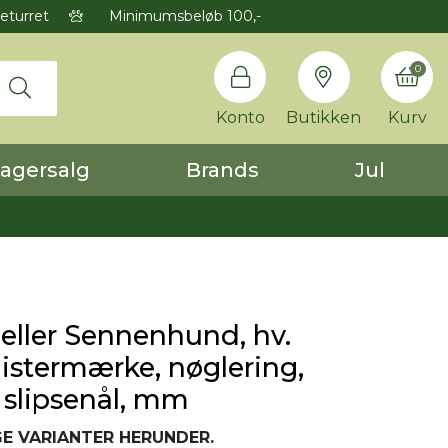
eturret
Minimumsbeløb 100,-
0
Konto
Butikken
Kurv
agersalg
Brands
Jul
ller Sennenhund, hv.
listermærke, nøglering,
 slipsenål, mm
E VARIANTER HERUNDER.