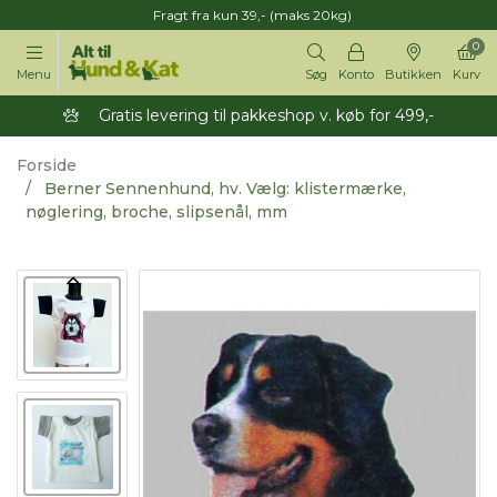
Fragt fra kun 39,- (maks 20kg)
0
Menu
Søg
Konto
Butikken
Kurv
Gratis levering til pakkeshop v. køb for 499,-
Forside
Berner Sennenhund, hv. Vælg: klistermærke,
nøglering, broche, slipsenål, mm