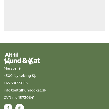
Marsvej 9
4500 Nykøbing Sj.
+45 59655663
info@alttilhundogkat.dk
CVR nr.: 15730641