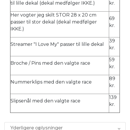
til lille dekal (dekal medfølger IKKE.)
kr.
Her vogter jeg skilt STOR 28 x 20 cm
69
passer til stor dekal (dekal medfølger
kr.
IKKE.)
39
Streamer "I Love My" passer til lille dekal
kr.
59
Broche / Pins med den valgte race
kr.
89
Nummerklips med den valgte race
kr.
139
Slipsenål med den valgte race
kr.
Yderligere oplysninger