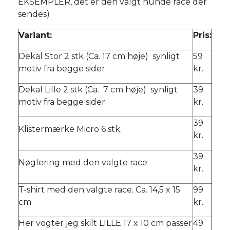
EKSEMPLER, det er den valgt hunde race der
sendes)
Variant:
Pris:
Dekal Stor 2 stk (Ca. 17 cm høje) synligt
59
motiv fra begge sider
kr.
Dekal Lille 2 stk (Ca. 7 cm høje) synligt
39
motiv fra begge sider
kr.
39
Klistermærke Micro 6 stk.
kr.
39
Nøglering med den valgte race
kr.
T-shirt med den valgte race. Ca. 14,5 x 15
99
cm.
kr.
Her vogter jeg skilt LILLE 17 x 10 cm passer
49