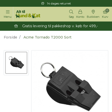
14 dages returret
0
Menu
Søg
Konto
Butikken
Kurv
Gratis levering til pakkeshop v. køb for 499,-
Forside
Acme Tornado T2000 Sort