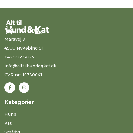
Marsvej 9
4500 Nykøbing Sj.
+45 59655663
info@alttilhundogkat.dk
CVR nr.: 15730641
Kategorier
Hund
Kat
Smådyr