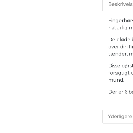
Beskrivel
Fingerbørs
naturlig 
De bløde b
over din f
tænder, me
Disse børs
forsigtigt 
mund.
Der er 6 b
Yderligere