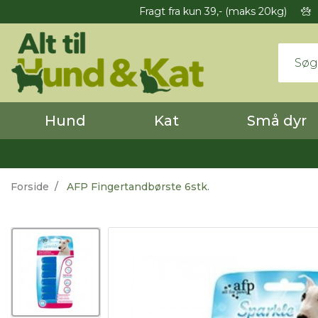
Fragt fra kun 39,- (maks 20kg)
Hund
Kat
Små dyr
Forside
AFP Fingertandbørste 6stk.