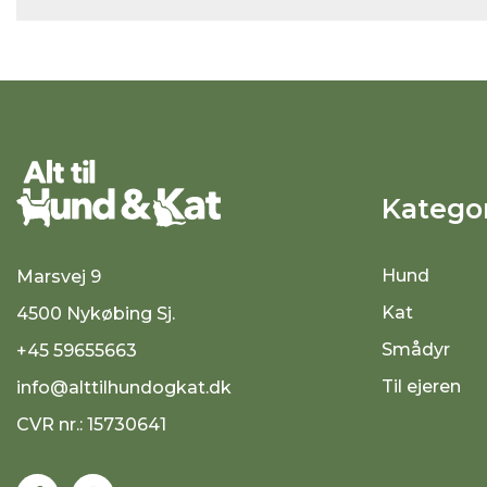
Kategor
Hund
Marsvej 9
Kat
4500 Nykøbing Sj.
Smådyr
+45 59655663
Til ejeren
info@alttilhundogkat.dk
CVR nr.: 15730641