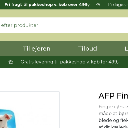
Fri fragt til pakkeshop v. køb over 499,-
14 dages r
Til ejeren
Tilbud
L
Gratis levering til pakkeshop v. køb for 499,-
AFP Fin
Fingerbørste
måde at børs
bløde og flek
af dit kæled