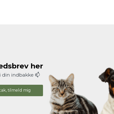
hedsbrev her
i din indbakke 📫
tak, tilmeld mig