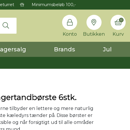
eturret
Minimumsbeløb 100,-
0
Konto
Butikken
Kurv
agersalg
Brands
Jul
gertandbørste 6stk.
rne tilbyder en lettere og mere naturlig
te kæledyrs tænder på. Disse børster er
sible og når forsigtigt ud til alle områder
yrs mund.