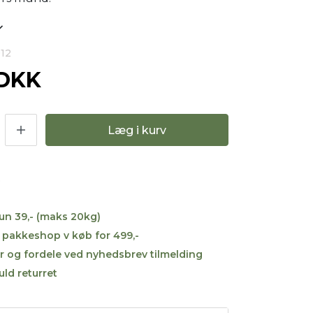
012
 DKK
Læg i kurv
kun 39,- (maks 20kg)
til pakkeshop v køb for 499,-
r og fordele ved nyhedsbrev tilmelding
uld returret