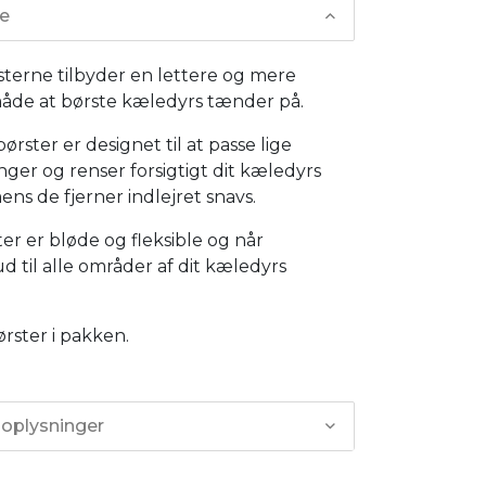
se
terne tilbyder en lettere og mere
måde at børste kæledyrs tænder på.
ørster er designet til at passe lige
inger og renser forsigtigt dit kæledyrs
ns de fjerner indlejret snavs.
ter er bløde og fleksible og når
ud til alle områder af dit kæledyrs
ørster i pakken.
 oplysninger