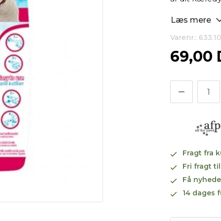
Læs mere
Varenr.: 633.1
69,00
Fragt fra 
Fri fragt 
Få nyhede
14 dages f