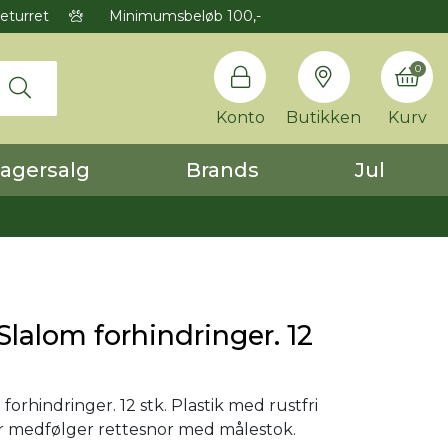
eturret
Minimumsbeløb 100,-
0
Konto
Butikken
Kurv
agersalg
Brands
Jul
 Slalom forhindringer. 12
m forhindringer. 12 stk. Plastik med rustfri
r medfølger rettesnor med målestok.