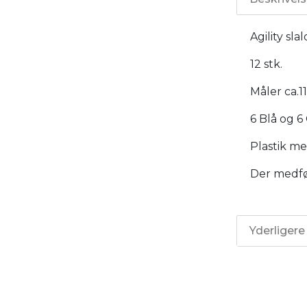
Agility sl
12 stk.
Måler ca.1
6 Blå og 6
Plastik me
Der medfø
Yderligere