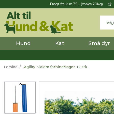
Fragt fra kun 39,- (maks 20kg)
Hund
Kat
Små dyr
Forside
Agility. Slalom forhindringer. 12 stk.