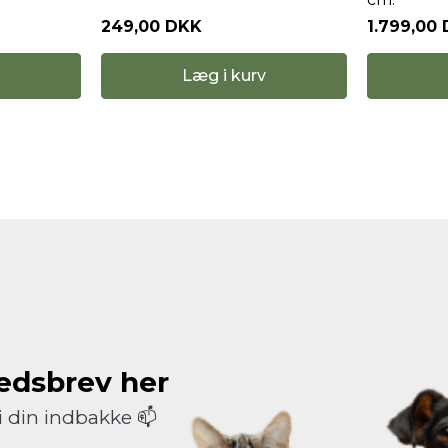
249,00 DKK
1.799,00
Læg i kurv
hedsbrev her
i din indbakke 📫