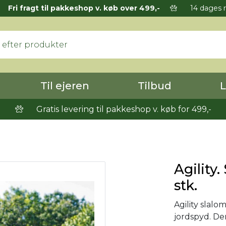
Fri fragt til pakkeshop v. køb over 499,-
14 dages r
Til ejeren
Tilbud
L
Gratis levering til pakkeshop v. køb for 499,-
Agility.
stk.
Agility slalo
jordspyd. De