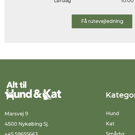
Lørdag
10.00 
Få rutevejledning
Kategor
Hund
Marsvej 9
Kat
4500 Nykøbing Sj.
Smådyr
+45 59655663