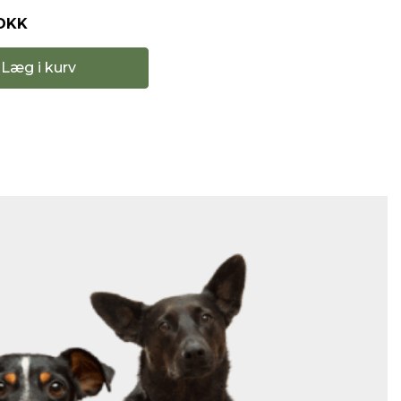
 DKK
Læg i kurv