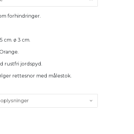
alom forhindringer.
15 cm. ø 3 cm.
 Orange.
d rustfri jordspyd.
lger rettesnor med målestok.
 oplysninger