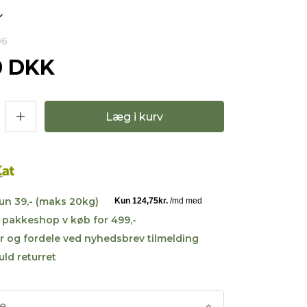
06
0 DKK
Læg i kurv
kun 39,- (maks 20kg)
til pakkeshop v køb for 499,-
r og fordele ved nyhedsbrev tilmelding
uld returret
se