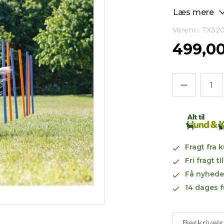
Læs mere
Varenr.: TX32
499,0
Fragt fra 
Fri fragt 
Få nyhede
14 dages f
Beskrivel